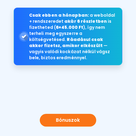
Csak ebben a hónapban:
a weboldal
+ rendszeredet
akár 6 részletben
is
fizetheted (
6×45.000 Ft
), így nem
terheli meg egyszerre a
költségvetésed.
Ráadásul csak
akkor fizetsz, amikor elkészült
—
vagyis valódi kockázat nélkül vágsz
bele, biztos eredménnyel.
Bónuszok