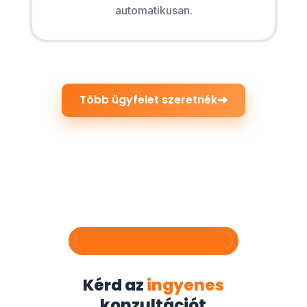
automatikusan.
➜
Több ügyfelet szeretnék
Kérd az
ingyenes
konzultációt