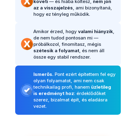
követi
— és hiába költesz,
nem jön
az a visszajelzés
, ami bizonyítaná,
hogy ez tényleg működik.
Amikor érzed, hogy
valami hiányzik
,
de nem tudod pontosan mi —
próbálkozol, finomítasz, mégis
szétesik a folyamat
, és nem áll
össze egy stabil rendszer.
Ismerős.
Pont ezért építettem fel egy
olyan folyamatot, ami nem csak
technikailag profi, hanem
üzletileg
is eredményt hoz
: érdeklődőket
szerez, bizalmat épít, és eladásra
vezet.