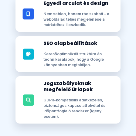
Egyedi arculat és design
Nem sablon, hanem rád szabott – a
weboldalad teljes megjelenése a
márkádhoz illeszkedik.
SEO alapbeállítások
Keresőoptimalizált struktúra és
technikai alapok, hogy a Google
könnyebben megtaláljon.
Jogszabályoknak
megfelelő űrlapok
GDPR-kompatibilis adatkezelés,
biztonságos kapcsolatfelvétel és
időpontfoglaló rendszer (igény
esetén).