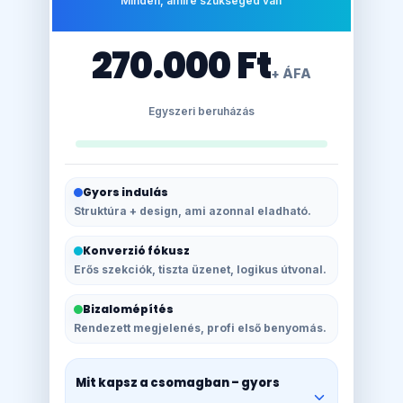
Minden, amire szükséged van
270.000 Ft
+ ÁFA
Egyszeri beruházás
Gyors indulás
Struktúra + design, ami azonnal eladható.
Konverzió fókusz
Erős szekciók, tiszta üzenet, logikus útvonal.
Bizalomépítés
Rendezett megjelenés, profi első benyomás.
Mit kapsz a csomagban – gyors