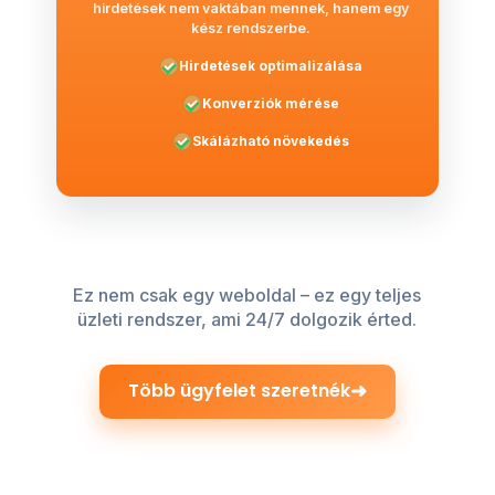
hirdetések nem vaktában mennek, hanem egy
kész rendszerbe.
Hirdetések optimalizálása
Konverziók mérése
Skálázható növekedés
Ez nem csak egy weboldal – ez egy teljes
üzleti rendszer, ami 24/7 dolgozik érted.
➜
Több ügyfelet szeretnék