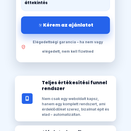
áttekintés
Kérem az ajánlatot
Elégedettségi garancia – ha nem vagy
elégedett, nem kell fizetned
Teljes értékesítési funnel
rendszer
Nem csak egy weboldalt kapsz,
hanem egy komplett rendszert, ami
érdeklődőket szerez, bizalmat épít és
elad – automatizáltan.