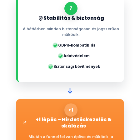
7
Stabilitás & biztonság
A háttérben minden biztonságosan és jogszerűen
működik.
GDPR-kompatibilis
Adatvédelem
Biztonsági bővítmények
+1
+1 lépés – Hirdetéskezelés &
skálázás
Miután a funnel fel van építve és működik, a