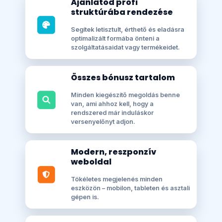
Ajánlatod profi
struktúrába rendezése
Segítek letisztult, érthető és eladásra
optimalizált formába önteni a
szolgáltatásaidat vagy termékeidet.
Összes bónusz tartalom
Minden kiegészítő megoldás benne
van, ami ahhoz kell, hogy a
rendszered már induláskor
versenyelőnyt adjon.
Modern, reszponzív
weboldal
Tökéletes megjelenés minden
eszközön – mobilon, tableten és asztali
gépen is.