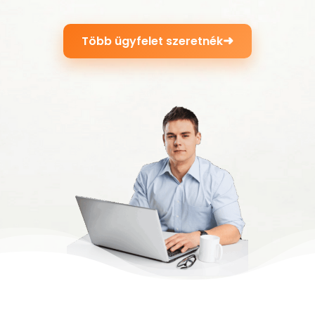
➜
Több ügyfelet szeretnék