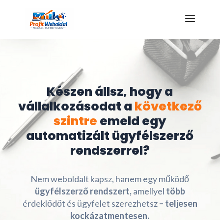
Kattints az ajándékért!
Készen állsz, hogy a
vállalkozásodat a
következő
szintre
emeld egy
automatizált ügyfélszerző
rendszerrel?
Nem weboldalt kapsz, hanem egy működő
ügyfélszerző rendszert,
amellyel
több
érdeklődőt és ügyfelet szerezhetsz
– teljesen
kockázatmentesen.