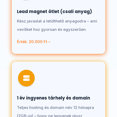
Lead magnet ötlet (csali anyag)
Kész javaslat a letölthető anyagodra – ami
vevőket hoz gyorsan és egyszerűen.
Érték: 20.000 Ft –
1 év ingyenes tárhely és domain
Teljes hosting és domain név 12 hónapra
(2GB-ig) – hogy ne legyenek plusz