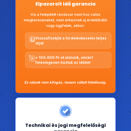
Elpazarolt idő garancia
Ha a felépített rendszer nem hoz valós
megkereséseket, nem érkeznek új érdeklődők
vagy ügyfelek, akkor:
Visszafizetjük a hirdetéskezelés teljes
díját
+ 100.000 Ft-ot utalunk, amiért
feleslegesen húztuk az idődet
Ez nálunk nem kifogás, hanem vállalt felelősség.
Technikai és jogi megfelelőségi