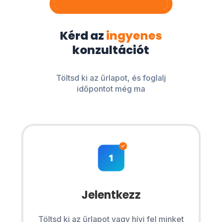
Kérd az
ingyenes
konzultációt
Töltsd ki az űrlapot, és foglalj
időpontot még ma
Jelentkezz
Töltsd ki az űrlapot vagy hívj fel minket