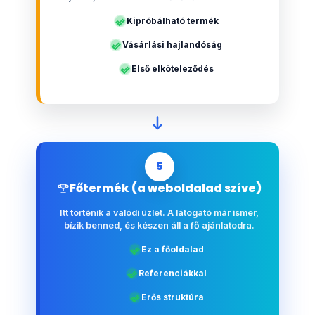
Kipróbálható termék
Vásárlási hajlandóság
Első elköteleződés
5
Főtermék (a weboldalad szíve)
Itt történik a valódi üzlet. A látogató már ismer,
bízik benned, és készen áll a fő ajánlatodra.
Ez a főoldalad
Referenciákkal
Erős struktúra