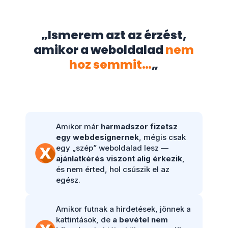
„Ismerem azt az érzést,
amikor a weboldalad
nem
hoz semmit…
„
Amikor már
harmadszor fizetsz
egy webdesignernek
, mégis csak
egy „szép” weboldalad lesz —
ajánlatkérés viszont alig érkezik
,
és nem érted, hol csúszik el az
egész.
Amikor futnak a hirdetések, jönnek a
kattintások, de
a bevétel nem