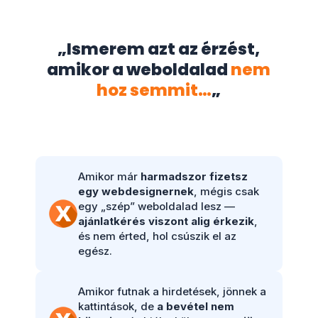
„Ismerem azt az érzést,
amikor a weboldalad
nem
hoz semmit…
„
Amikor már
harmadszor fizetsz
egy webdesignernek
, mégis csak
egy „szép” weboldalad lesz —
ajánlatkérés viszont alig érkezik
,
és nem érted, hol csúszik el az
egész.
Amikor futnak a hirdetések, jönnek a
kattintások, de
a bevétel nem