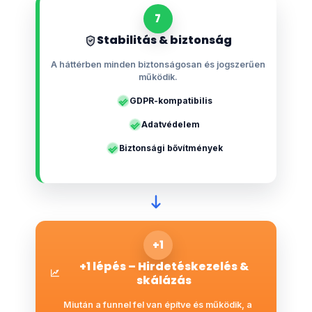
7
Stabilitás & biztonság
A háttérben minden biztonságosan és jogszerűen
működik.
GDPR-kompatibilis
Adatvédelem
Biztonsági bővítmények
+1
+1 lépés – Hirdetéskezelés &
skálázás
Miután a funnel fel van építve és működik, a