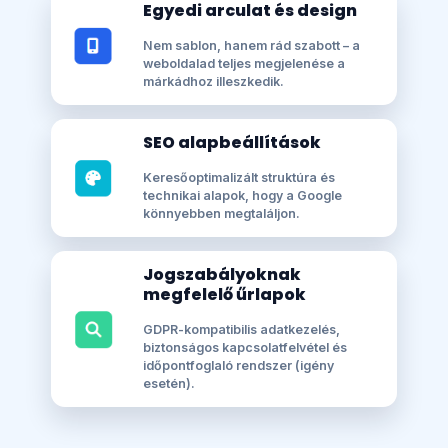
Egyedi arculat és design
Nem sablon, hanem rád szabott – a
weboldalad teljes megjelenése a
márkádhoz illeszkedik.
SEO alapbeállítások
Keresőoptimalizált struktúra és
technikai alapok, hogy a Google
könnyebben megtaláljon.
Jogszabályoknak
megfelelő űrlapok
GDPR-kompatibilis adatkezelés,
biztonságos kapcsolatfelvétel és
időpontfoglaló rendszer (igény
esetén).