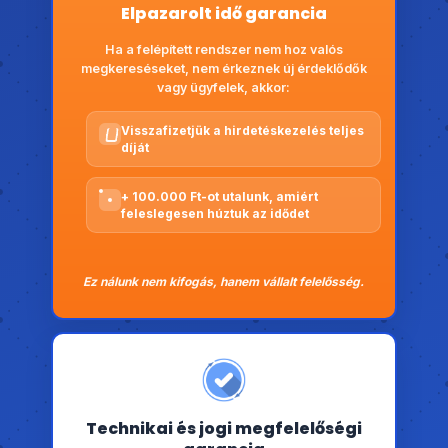
Elpazarolt idő garancia
Ha a felépített rendszer nem hoz valós
megkereséseket, nem érkeznek új érdeklődők
vagy ügyfelek, akkor:
Visszafizetjük a hirdetéskezelés teljes
díját
+ 100.000 Ft-ot utalunk, amiért
feleslegesen húztuk az idődet
Ez nálunk nem kifogás, hanem vállalt felelősség.
Technikai és jogi megfelelőségi