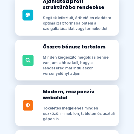
Ajánlatod profi
struktúrába rendezése
Segítek letisztult, érthető és eladásra
optimalizált formába önteni a
szolgáltatásaidat vagy termékeidet.
Összes bónusz tartalom
Minden kiegészítő megoldás benne
van, ami ahhoz kell, hogy a
rendszered már induláskor
versenyelőnyt adjon.
Modern, reszponzív
weboldal
Tökéletes megjelenés minden
eszközön – mobilon, tableten és asztali
gépen is.