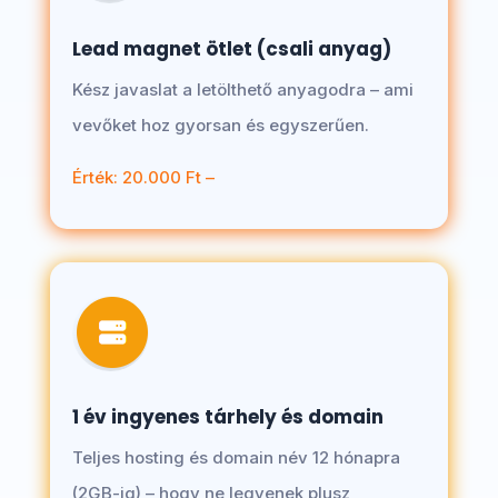
Lead magnet ötlet (csali anyag)
Kész javaslat a letölthető anyagodra – ami
vevőket hoz gyorsan és egyszerűen.
Érték: 20.000 Ft –
1 év ingyenes tárhely és domain
Teljes hosting és domain név 12 hónapra
(2GB-ig) – hogy ne legyenek plusz