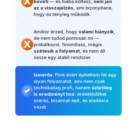
követi
— és hiába költesz,
nem jön
az a visszajelzés
, ami bizonyítaná,
hogy ez tényleg működik.
Amikor érzed, hogy
valami hiányzik
,
de nem tudod pontosan mi —
próbálkozol, finomítasz, mégis
szétesik a folyamat
, és nem áll
össze egy stabil rendszer.
Ismerős.
Pont ezért építettem fel egy
olyan folyamatot, ami nem csak
technikailag profi, hanem
üzletileg
is eredményt hoz
: érdeklődőket
szerez, bizalmat épít, és eladásra
vezet.