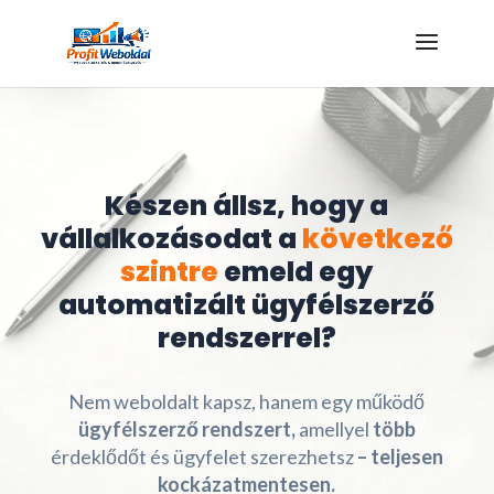
Kattints az ajándékért!
Készen állsz, hogy a
vállalkozásodat a
következő
szintre
emeld egy
automatizált ügyfélszerző
rendszerrel?
Nem weboldalt kapsz, hanem egy működő
ügyfélszerző rendszert,
amellyel
több
érdeklődőt és ügyfelet szerezhetsz
– teljesen
kockázatmentesen.