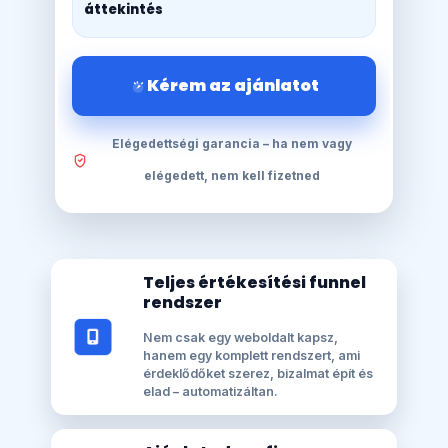
áttekintés
Kérem az ajánlatot
Elégedettségi garancia – ha nem vagy
elégedett, nem kell fizetned
Teljes értékesítési funnel
rendszer
Nem csak egy weboldalt kapsz,
hanem egy komplett rendszert, ami
érdeklődőket szerez, bizalmat épít és
elad – automatizáltan.