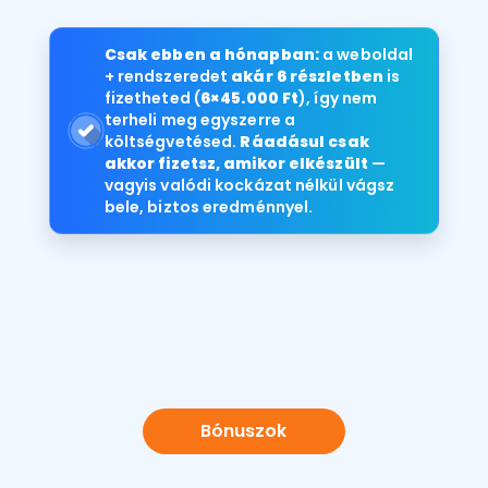
Csak ebben a hónapban:
a weboldal
+ rendszeredet
akár 6 részletben
is
fizetheted (
6×45.000 Ft
), így nem
terheli meg egyszerre a
költségvetésed.
Ráadásul csak
akkor fizetsz, amikor elkészült
—
vagyis valódi kockázat nélkül vágsz
bele, biztos eredménnyel.
Bónuszok