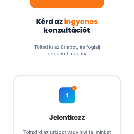
Kérd az
ingyenes
konzultációt
Töltsd ki az űrlapot, és foglalj
időpontot még ma
Jelentkezz
Töltsd ki az űrlapot vagy hívj fel minket