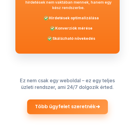
hirdetések nem vaktában mennek, hanem egy
kész rendszerbe.
Hirdetések optimalizálása
Konverziók mérése
Skálázható növekedés
Ez nem csak egy weboldal – ez egy teljes
üzleti rendszer, ami 24/7 dolgozik érted.
➜
Több ügyfelet szeretnék