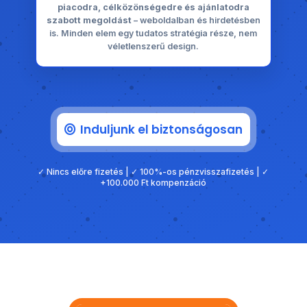
piacodra, célközönségedre és ajánlatodra
szabott megoldást
– weboldalban és hirdetésben
is. Minden elem egy tudatos stratégia része, nem
véletlenszerű design.
Induljunk el biztonságosan
✓ Nincs előre fizetés | ✓ 100%-os pénzvisszafizetés | ✓
+100.000 Ft kompenzáció