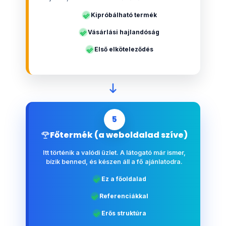
Kipróbálható termék
Vásárlási hajlandóság
Első elköteleződés
5
Főtermék (a weboldalad szíve)
Itt történik a valódi üzlet. A látogató már ismer,
bízik benned, és készen áll a fő ajánlatodra.
Ez a főoldalad
Referenciákkal
Erős struktúra