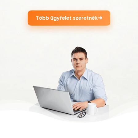
➜
Több ügyfelet szeretnék