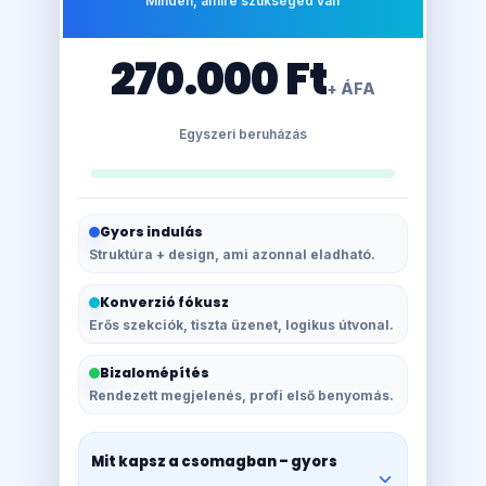
Minden, amire szükséged van
270.000 Ft
+ ÁFA
Egyszeri beruházás
Gyors indulás
Struktúra + design, ami azonnal eladható.
Konverzió fókusz
Erős szekciók, tiszta üzenet, logikus útvonal.
Bizalomépítés
Rendezett megjelenés, profi első benyomás.
Mit kapsz a csomagban – gyors