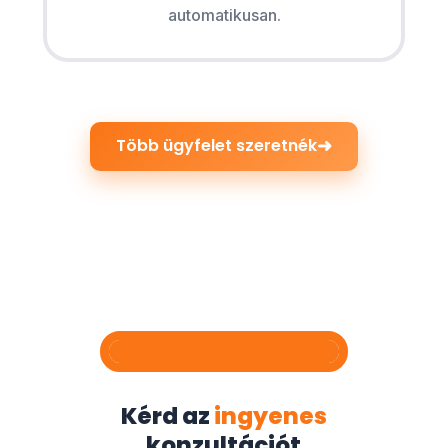
automatikusan.
➜
Több ügyfelet szeretnék
Kérd az
ingyenes
konzultációt