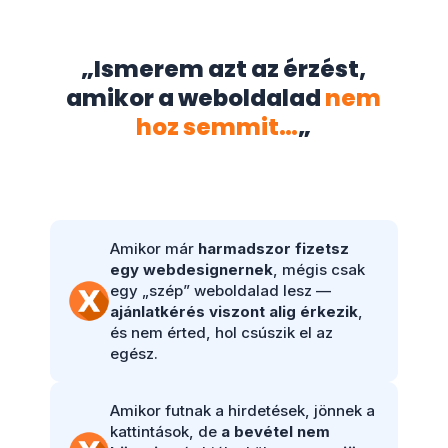
„Ismerem azt az érzést,
amikor a weboldalad
nem
hoz semmit…
„
Amikor már
harmadszor fizetsz
egy webdesignernek
, mégis csak
egy „szép” weboldalad lesz —
ajánlatkérés viszont alig érkezik
,
és nem érted, hol csúszik el az
egész.
Amikor futnak a hirdetések, jönnek a
kattintások, de
a bevétel nem