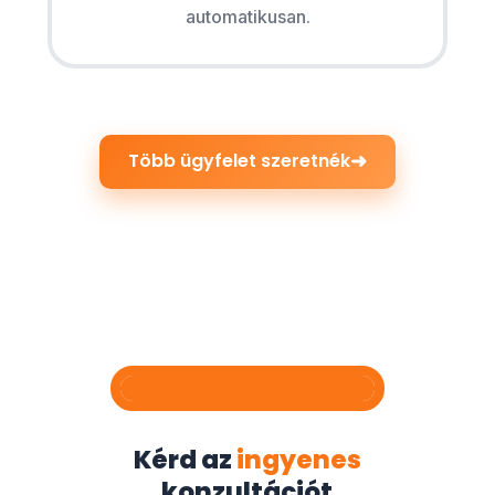
automatikusan.
➜
Több ügyfelet szeretnék
Kérd az
ingyenes
konzultációt