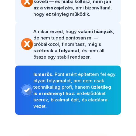
követi
— és hiába költesz,
nem jön
az a visszajelzés
, ami bizonyítaná,
hogy ez tényleg működik.
Amikor érzed, hogy
valami hiányzik
,
de nem tudod pontosan mi —
próbálkozol, finomítasz, mégis
szétesik a folyamat
, és nem áll
össze egy stabil rendszer.
Ismerős.
Pont ezért építettem fel egy
olyan folyamatot, ami nem csak
technikailag profi, hanem
üzletileg
is eredményt hoz
: érdeklődőket
szerez, bizalmat épít, és eladásra
vezet.