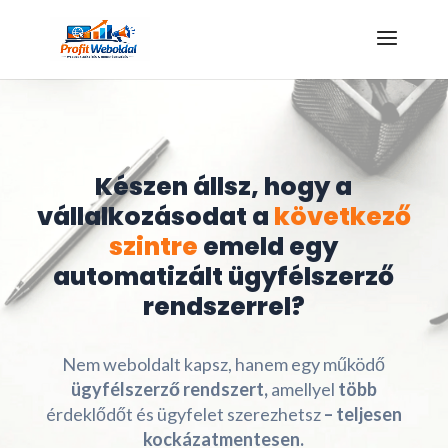
Kattints az ajándékért!
Készen állsz, hogy a
vállalkozásodat a
következő
szintre
emeld egy
automatizált ügyfélszerző
rendszerrel?
Nem weboldalt kapsz, hanem egy működő
ügyfélszerző rendszert,
amellyel
több
érdeklődőt és ügyfelet szerezhetsz
– teljesen
kockázatmentesen.