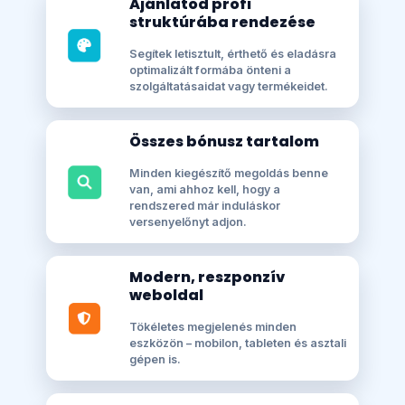
Ajánlatod profi
struktúrába rendezése
Segítek letisztult, érthető és eladásra
optimalizált formába önteni a
szolgáltatásaidat vagy termékeidet.
Összes bónusz tartalom
Minden kiegészítő megoldás benne
van, ami ahhoz kell, hogy a
rendszered már induláskor
versenyelőnyt adjon.
Modern, reszponzív
weboldal
Tökéletes megjelenés minden
eszközön – mobilon, tableten és asztali
gépen is.