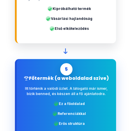
Kipróbálható termék
Vásárlási hajlandóság
Első elköteleződés
5
Főtermék (a weboldalad szíve)
Itt történik a valódi üzlet. A látogató már ismer,
bízik benned, és készen áll a fő ajánlatodra.
Ez a főoldalad
Referenciákkal
Erős struktúra