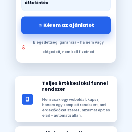
áttekintés
Kérem az ajánlatot
Elégedettségi garancia – ha nem vagy
elégedett, nem kell fizetned
Teljes értékesítési funnel
rendszer
Nem csak egy weboldalt kapsz,
hanem egy komplett rendszert, ami
érdeklődőket szerez, bizalmat épít és
elad – automatizáltan.