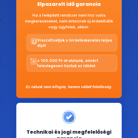
Elpazarolt idő garancia
Ha a felépített rendszer nem hoz valós
megkereséseket, nem érkeznek új érdeklődők
vagy ügyfelek, akkor:
Visszafizetjük a hirdetéskezelés teljes
díját
+ 100.000 Ft-ot utalunk, amiért
feleslegesen húztuk az idődet
Ez nálunk nem kifogás, hanem vállalt felelősség.
Technikai és jogi megfelelőségi