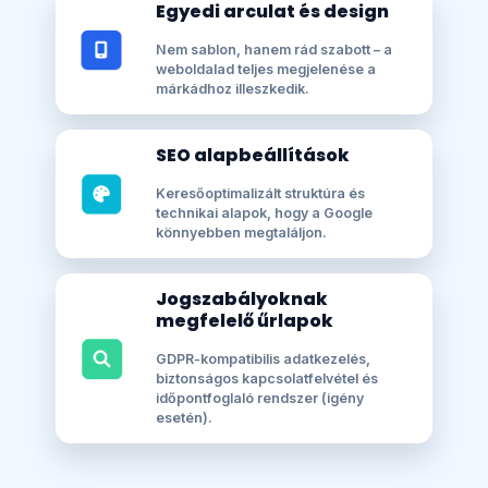
Egyedi arculat és design
Nem sablon, hanem rád szabott – a
weboldalad teljes megjelenése a
márkádhoz illeszkedik.
SEO alapbeállítások
Keresőoptimalizált struktúra és
technikai alapok, hogy a Google
könnyebben megtaláljon.
Jogszabályoknak
megfelelő űrlapok
GDPR-kompatibilis adatkezelés,
biztonságos kapcsolatfelvétel és
időpontfoglaló rendszer (igény
esetén).