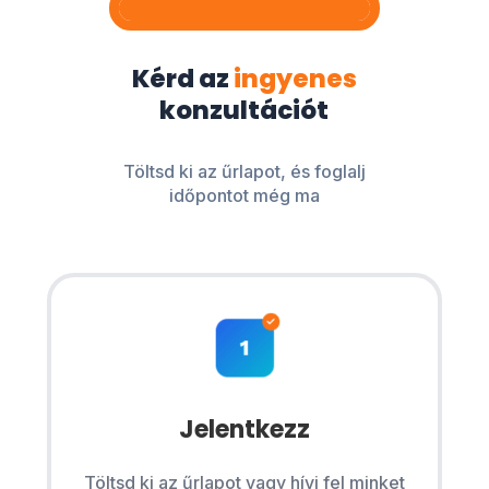
Kérd az
ingyenes
konzultációt
Töltsd ki az űrlapot, és foglalj
időpontot még ma
Jelentkezz
Töltsd ki az űrlapot vagy hívj fel minket