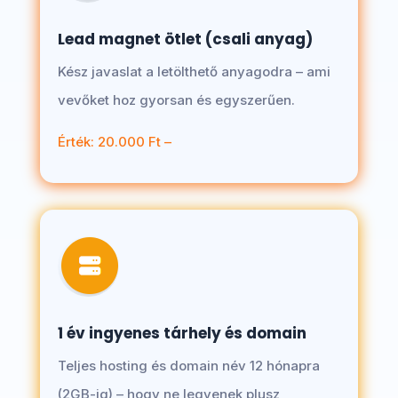
Lead magnet ötlet (csali anyag)
Kész javaslat a letölthető anyagodra – ami
vevőket hoz gyorsan és egyszerűen.
Érték: 20.000 Ft –
1 év ingyenes tárhely és domain
Teljes hosting és domain név 12 hónapra
(2GB-ig) – hogy ne legyenek plusz