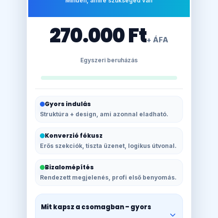
Minden, amire szükséged van
270.000 Ft
+ ÁFA
Egyszeri beruházás
Gyors indulás
Struktúra + design, ami azonnal eladható.
Konverzió fókusz
Erős szekciók, tiszta üzenet, logikus útvonal.
Bizalomépítés
Rendezett megjelenés, profi első benyomás.
Mit kapsz a csomagban – gyors