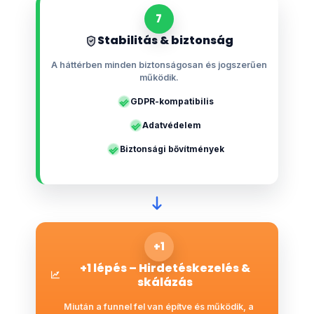
7
Stabilitás & biztonság
A háttérben minden biztonságosan és jogszerűen
működik.
GDPR-kompatibilis
Adatvédelem
Biztonsági bővítmények
+1
+1 lépés – Hirdetéskezelés &
skálázás
Miután a funnel fel van építve és működik, a