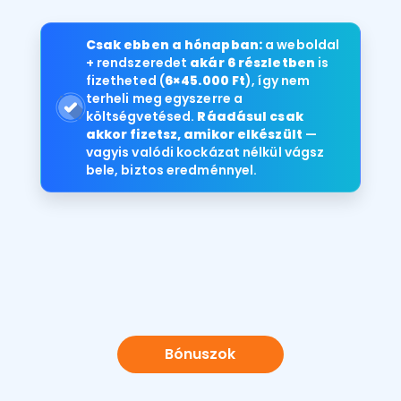
Csak ebben a hónapban:
a weboldal
+ rendszeredet
akár 6 részletben
is
fizetheted (
6×45.000 Ft
), így nem
terheli meg egyszerre a
költségvetésed.
Ráadásul csak
akkor fizetsz, amikor elkészült
—
vagyis valódi kockázat nélkül vágsz
bele, biztos eredménnyel.
Bónuszok