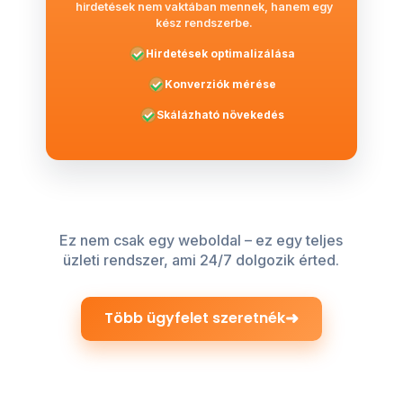
hirdetések nem vaktában mennek, hanem egy
kész rendszerbe.
Hirdetések optimalizálása
Konverziók mérése
Skálázható növekedés
Ez nem csak egy weboldal – ez egy teljes
üzleti rendszer, ami 24/7 dolgozik érted.
➜
Több ügyfelet szeretnék