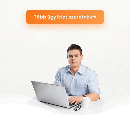
➜
Több ügyfelet szeretnék