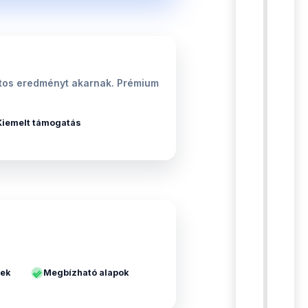
iztos eredményt akarnak. Prémium
Kiemelt támogatás
yek
Megbízható alapok