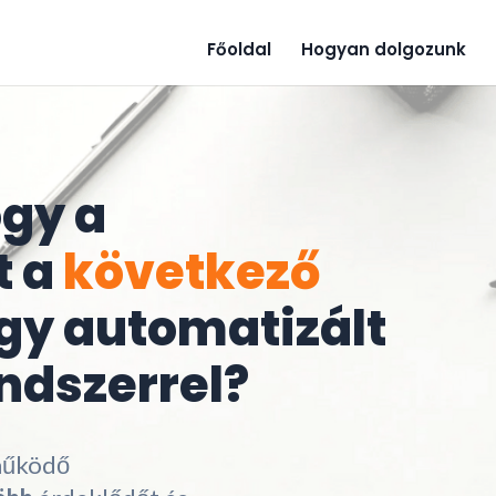
Főoldal
Hogyan dolgozunk
ogy a
t a
következő
gy automatizált
ndszerrel?
működő