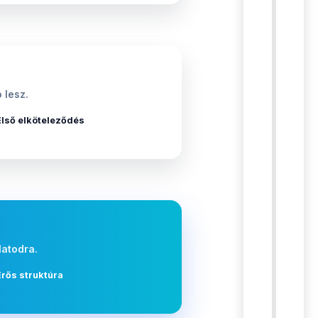
 lesz.
Első elköteleződés
latodra.
Erős struktúra