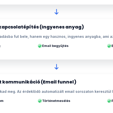
kapcsolatépítés (Ingyenes anyag)
adásba fut bele, hanem egy hasznos, ingyenes anyagba, ami az
g
Email begyűjtés
t kommunikáció (Email funnel)
kad meg. Az érdeklődő automatizált email sorozaton keresztül 
lom
Történetmesélés