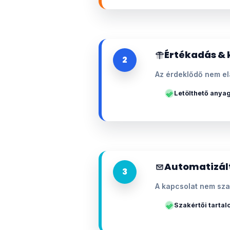
Értékadás & 
2
Az érdeklődő nem el
Letölthető anya
Automatizál
3
A kapcsolat nem sza
Szakértői tarta