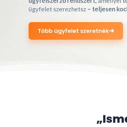
ügyfélszerző rendszert,
amellyel
t
ügyfelet szerezhetsz
– teljesen ko
➜
Több ügyfelet szeretnék
„Isme