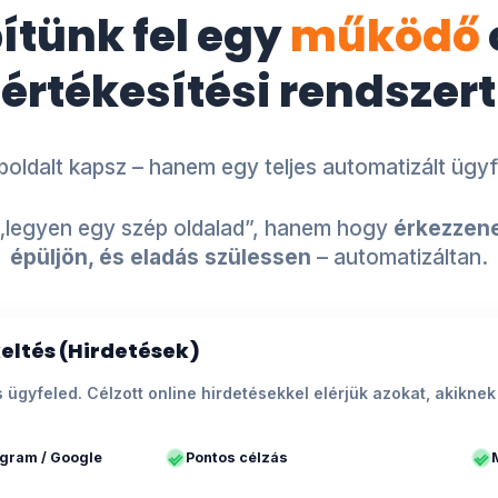
pítünk fel egy
működő
értékesítési rendszert
ldalt kapsz – hanem egy teljes automatizált ügyf
„legyen egy szép oldalad”, hanem hogy
érkezzene
épüljön, és eladás szülessen
– automatizáltan.
eltés (Hirdetések)
ális ügyfeled. Célzott online hirdetésekkel elérjük azokat, akik
agram / Google
Pontos célzás