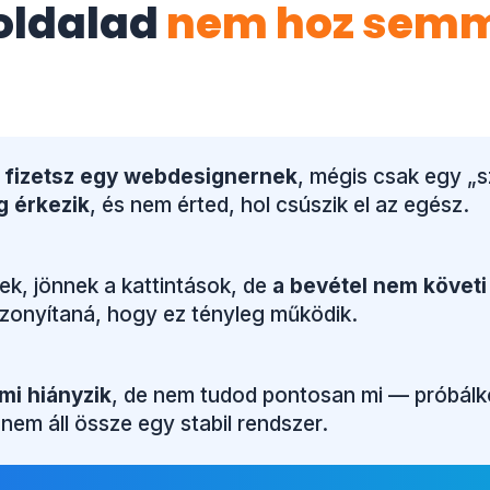
oldalad
nem hoz sem
 fizetsz egy webdesignernek
, mégis csak egy „
g érkezik
, és nem érted, hol csúszik el az egész.
ek, jönnek a kattintások, de
a bevétel nem követi
bizonyítaná, hogy ez tényleg működik.
mi hiányzik
, de nem tudod pontosan mi — próbálko
 nem áll össze egy stabil rendszer.