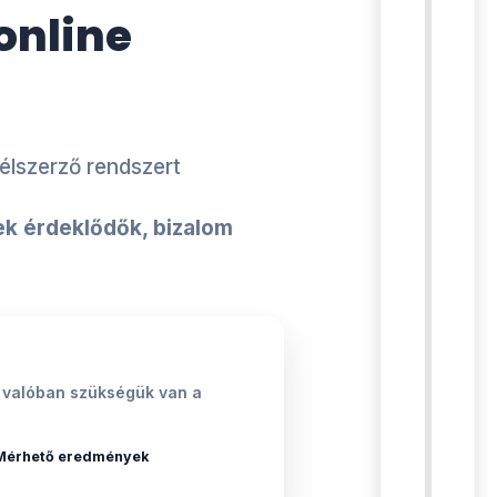
online
élszerző rendszert
k érdeklődők, bizalom
nek valóban szükségük van a
Mérhető eredmények