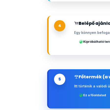
Belépő ajánla
4
Egy könnyen befogad
Kipróbálható te
Főtermék (a 
5
Itt történik a valódi
Ez a főoldalad