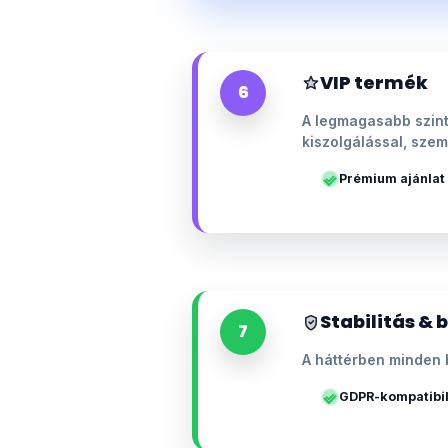
VIP termék
6
A legmagasabb szint
kiszolgálással, szem
Prémium ajánlat
Stabilitás & 
7
A háttérben minden 
GDPR-kompatibil