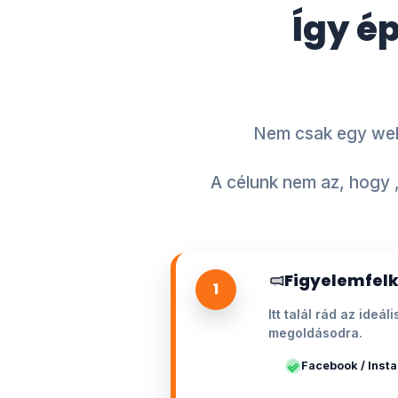
Így é
Nem csak egy webo
A célunk nem az, hogy 
Figyelemfelk
1
Itt talál rád az ide
megoldásodra.
Facebook / Inst