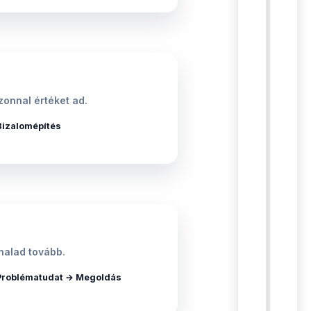
onnal értéket ad.
Bizalomépítés
halad tovább.
Problématudat → Megoldás