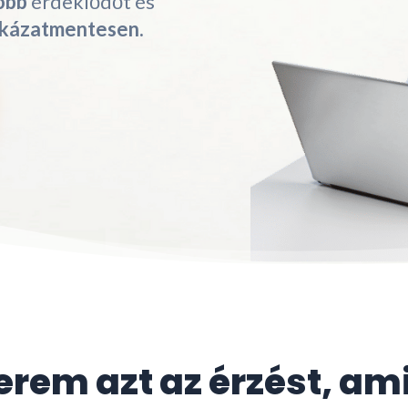
öbb
érdeklődőt és
ckázatmentesen.
rem azt az érzést, am