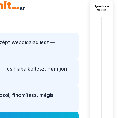
mit…
„
Ajándék a
végén
szép” weboldalad lesz —
— és hiába költesz,
nem jön
zol, finomítasz, mégis