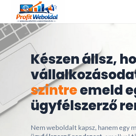
Készen állsz, h
vállalkozásoda
szintre
emeld e
ügyfélszerző re
Nem weboldalt kapsz, hanem egy 