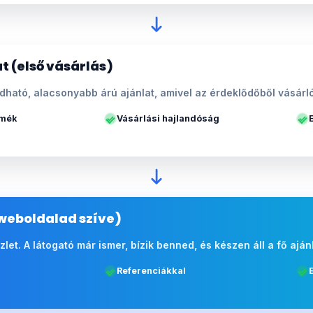
t (első vásárlás)
ható, alacsonyabb árú ajánlat, amivel az érdeklődőből vásárló
rmék
Vásárlási hajlandóság
weboldalad szíve)
 üzlet. A látogató már ismer, bízik benned, és készen áll a fő aján
Referenciákkal