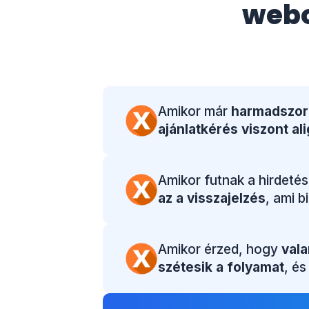
web
Amikor már
harmadszor
ajánlatkérés viszont ali
Amikor futnak a hirdetés
az a visszajelzés
, ami 
Amikor érzed, hogy
vala
szétesik a folyamat
, és