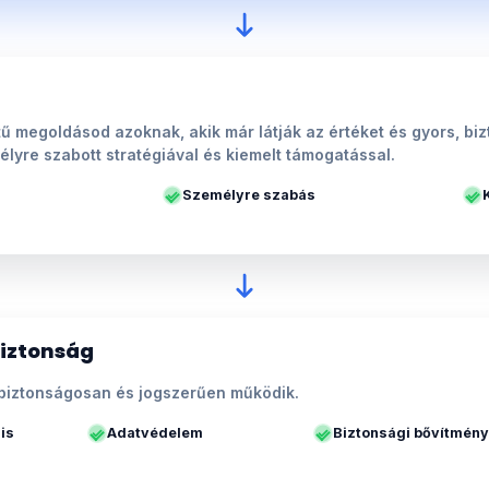
ű megoldásod azoknak, akik már látják az értéket és gyors, b
élyre szabott stratégiával és kiemelt támogatással.
Személyre szabás
biztonság
biztonságosan és jogszerűen működik.
is
Adatvédelem
Biztonsági bővítmén