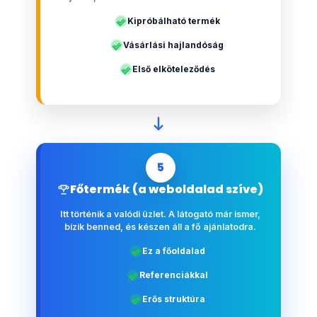
Kipróbálható termék
Vásárlási hajlandóság
Első elköteleződés
5
Főtermék (a weboldalad szíve)
Itt történik a valódi üzlet. A látogató már ismer,
bízik benned, és készen áll a fő ajánlatodra.
Ez a főoldalad
Referenciákkal
Erős struktúra