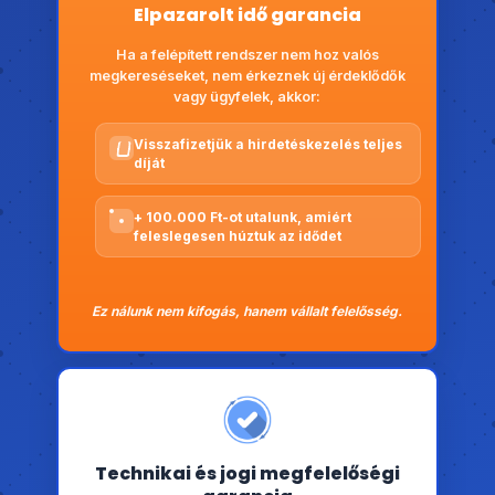
Elpazarolt idő garancia
Ha a felépített rendszer nem hoz valós
megkereséseket, nem érkeznek új érdeklődők
vagy ügyfelek, akkor:
Visszafizetjük a hirdetéskezelés teljes
díját
+ 100.000 Ft-ot utalunk, amiért
feleslegesen húztuk az idődet
Ez nálunk nem kifogás, hanem vállalt felelősség.
Technikai és jogi megfelelőségi