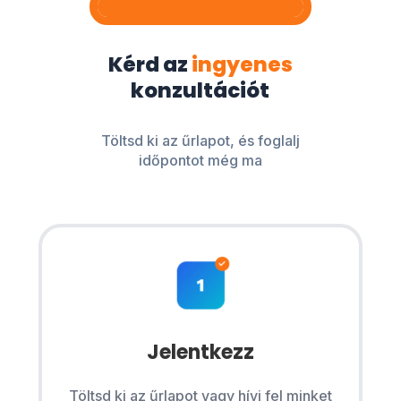
Kérd az
ingyenes
konzultációt
Töltsd ki az űrlapot, és foglalj
időpontot még ma
Jelentkezz
Töltsd ki az űrlapot vagy hívj fel minket