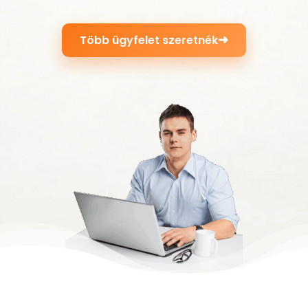
➜
Több ügyfelet szeretnék