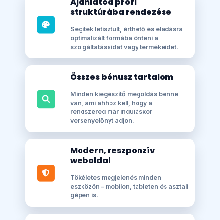
Ajánlatod profi
struktúrába rendezése
Segítek letisztult, érthető és eladásra
optimalizált formába önteni a
szolgáltatásaidat vagy termékeidet.
Összes bónusz tartalom
Minden kiegészítő megoldás benne
van, ami ahhoz kell, hogy a
rendszered már induláskor
versenyelőnyt adjon.
Modern, reszponzív
weboldal
Tökéletes megjelenés minden
eszközön – mobilon, tableten és asztali
gépen is.