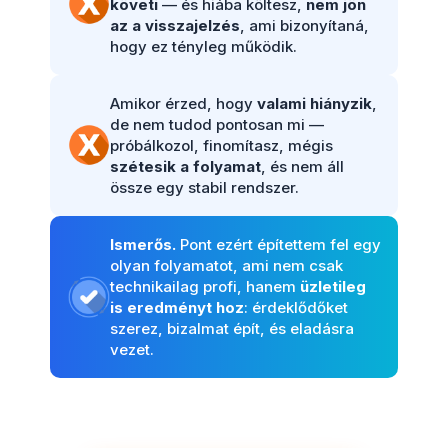
követi
— és hiába költesz,
nem jön
az a visszajelzés
, ami bizonyítaná,
hogy ez tényleg működik.
Amikor érzed, hogy
valami hiányzik
,
de nem tudod pontosan mi —
próbálkozol, finomítasz, mégis
szétesik a folyamat
, és nem áll
össze egy stabil rendszer.
Ismerős.
Pont ezért építettem fel egy
olyan folyamatot, ami nem csak
technikailag profi, hanem
üzletileg
is eredményt hoz
: érdeklődőket
szerez, bizalmat épít, és eladásra
vezet.