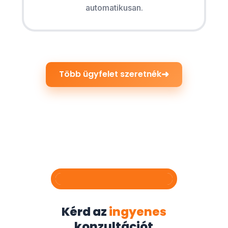
automatikusan.
➜
Több ügyfelet szeretnék
Kérd az
ingyenes
konzultációt