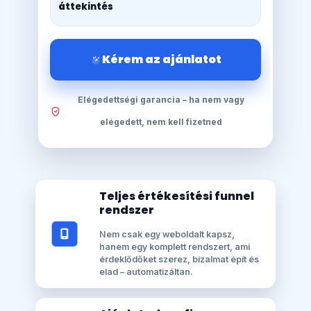
áttekintés
Kérem az ajánlatot
Elégedettségi garancia – ha nem vagy
elégedett, nem kell fizetned
Teljes értékesítési funnel
rendszer
Nem csak egy weboldalt kapsz,
hanem egy komplett rendszert, ami
érdeklődőket szerez, bizalmat épít és
elad – automatizáltan.