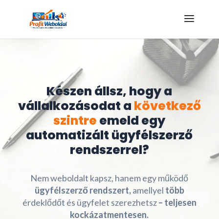
Kattints az ajándékért!
Készen állsz, hogy a
vállalkozásodat a
következő
szintre
emeld egy
automatizált ügyfélszerző
rendszerrel?
Nem weboldalt kapsz, hanem egy működő
ügyfélszerző rendszert,
amellyel
több
érdeklődőt és ügyfelet szerezhetsz
– teljesen
kockázatmentesen.