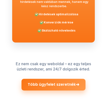
hirdetések nem vaktában mennek, hanem egy
kész rendszerbe.
Hirdetések optimalizálása
Konverziók mérése
Skálázható növekedés
Ez nem csak egy weboldal – ez egy teljes
üzleti rendszer, ami 24/7 dolgozik érted.
➜
Több ügyfelet szeretnék