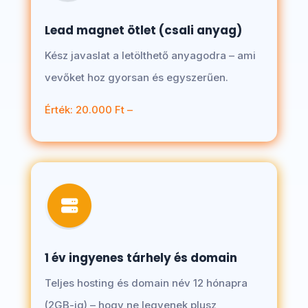
Lead magnet ötlet (csali anyag)
Kész javaslat a letölthető anyagodra – ami
vevőket hoz gyorsan és egyszerűen.
Érték: 20.000 Ft –
1 év ingyenes tárhely és domain
Teljes hosting és domain név 12 hónapra
(2GB-ig) – hogy ne legyenek plusz