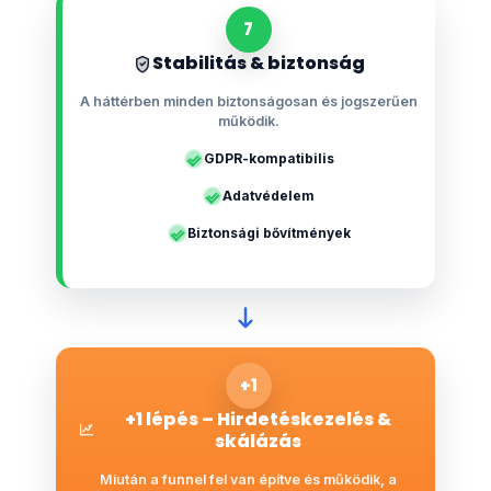
7
Stabilitás & biztonság
A háttérben minden biztonságosan és jogszerűen
működik.
GDPR-kompatibilis
Adatvédelem
Biztonsági bővítmények
+1
+1 lépés – Hirdetéskezelés &
skálázás
Miután a funnel fel van építve és működik, a