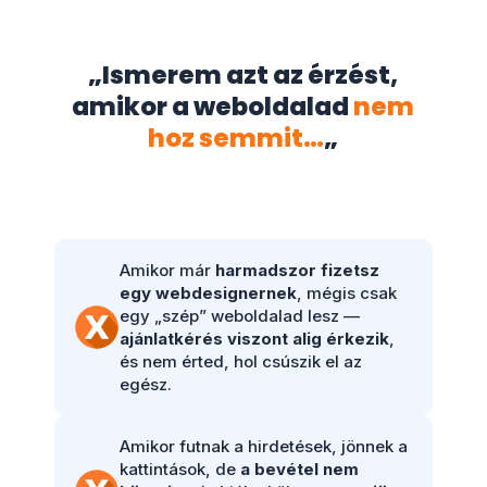
„Ismerem azt az érzést,
amikor a weboldalad
nem
hoz semmit…
„
Amikor már
harmadszor fizetsz
egy webdesignernek
, mégis csak
egy „szép” weboldalad lesz —
ajánlatkérés viszont alig érkezik
,
és nem érted, hol csúszik el az
egész.
Amikor futnak a hirdetések, jönnek a
kattintások, de
a bevétel nem