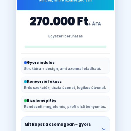
Minden, amire szükséged van
270.000 Ft
+ ÁFA
Egyszeri beruházás
Gyors indulás
Struktúra + design, ami azonnal eladható.
Konverzió fókusz
Erős szekciók, tiszta üzenet, logikus útvonal.
Bizalomépítés
Rendezett megjelenés, profi első benyomás.
Mit kapsz a csomagban – gyors