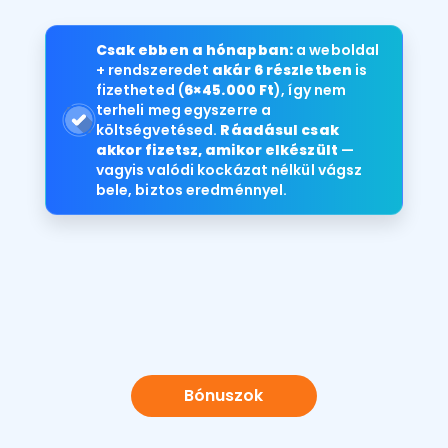
Csak ebben a hónapban:
a weboldal
+ rendszeredet
akár 6 részletben
is
fizetheted (
6×45.000 Ft
), így nem
terheli meg egyszerre a
költségvetésed.
Ráadásul csak
akkor fizetsz, amikor elkészült
—
vagyis valódi kockázat nélkül vágsz
bele, biztos eredménnyel.
Bónuszok