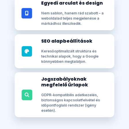
Egyedi arculat és design
Nem sablon, hanem rád szabott – a
weboldalad teljes megjelenése a
márkádhoz illeszkedik.
SEO alapbeállítások
Keresőoptimalizált struktúra és
technikai alapok, hogy a Google
könnyebben megtaláljon.
Jogszabályoknak
megfelelő űrlapok
GDPR-kompatibilis adatkezelés,
biztonságos kapcsolatfelvétel és
időpontfoglaló rendszer (igény
esetén).