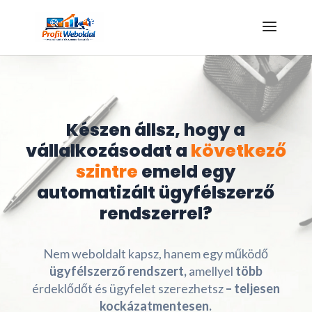
Kattints az ajándékért!
Készen állsz, hogy a
vállalkozásodat a
következő
szintre
emeld egy
automatizált ügyfélszerző
rendszerrel?
Nem weboldalt kapsz, hanem egy működő
ügyfélszerző rendszert,
amellyel
több
érdeklődőt és ügyfelet szerezhetsz
– teljesen
kockázatmentesen.