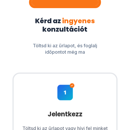
Kérd az
ingyenes
konzultációt
Töltsd ki az űrlapot, és foglalj
időpontot még ma
Jelentkezz
Töltsd ki az űrlapot vagy hívj fel minket