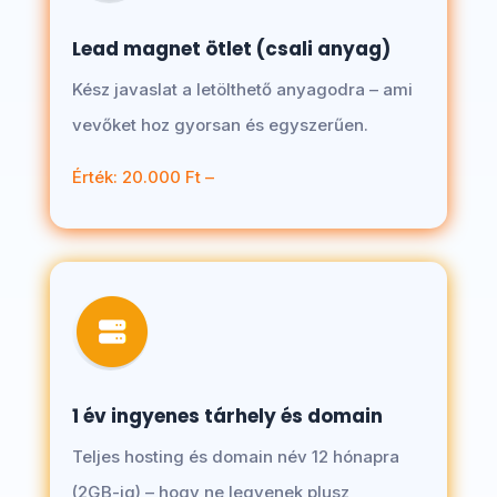
Lead magnet ötlet (csali anyag)
Kész javaslat a letölthető anyagodra – ami
vevőket hoz gyorsan és egyszerűen.
Érték: 20.000 Ft –
1 év ingyenes tárhely és domain
Teljes hosting és domain név 12 hónapra
(2GB-ig) – hogy ne legyenek plusz