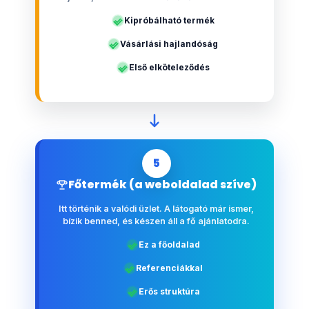
Kipróbálható termék
Vásárlási hajlandóság
Első elköteleződés
5
Főtermék (a weboldalad szíve)
Itt történik a valódi üzlet. A látogató már ismer,
bízik benned, és készen áll a fő ajánlatodra.
Ez a főoldalad
Referenciákkal
Erős struktúra