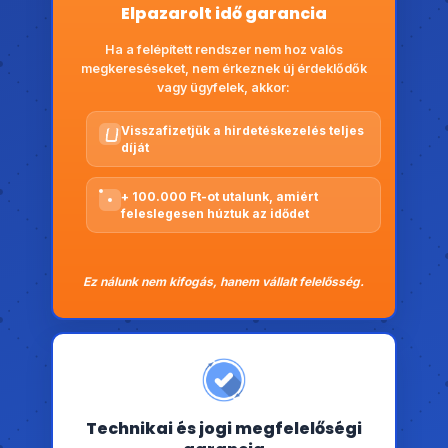
Elpazarolt idő garancia
Ha a felépített rendszer nem hoz valós
megkereséseket, nem érkeznek új érdeklődők
vagy ügyfelek, akkor:
Visszafizetjük a hirdetéskezelés teljes
díját
+ 100.000 Ft-ot utalunk, amiért
feleslegesen húztuk az idődet
Ez nálunk nem kifogás, hanem vállalt felelősség.
Technikai és jogi megfelelőségi