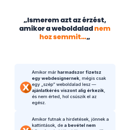
„Ismerem azt az érzést,
amikor a weboldalad
nem
hoz semmit…
„
Amikor már
harmadszor fizetsz
egy webdesignernek
, mégis csak
egy „szép” weboldalad lesz —
ajánlatkérés viszont alig érkezik
,
és nem érted, hol csúszik el az
egész.
Amikor futnak a hirdetések, jönnek a
kattintások, de
a bevétel nem