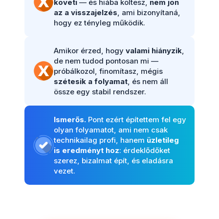
követi
— és hiába költesz,
nem jön
az a visszajelzés
, ami bizonyítaná,
hogy ez tényleg működik.
Amikor érzed, hogy
valami hiányzik
,
de nem tudod pontosan mi —
próbálkozol, finomítasz, mégis
szétesik a folyamat
, és nem áll
össze egy stabil rendszer.
Ismerős.
Pont ezért építettem fel egy
olyan folyamatot, ami nem csak
technikailag profi, hanem
üzletileg
is eredményt hoz
: érdeklődőket
szerez, bizalmat épít, és eladásra
vezet.