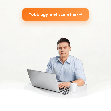
➜
Több ügyfelet szeretnék