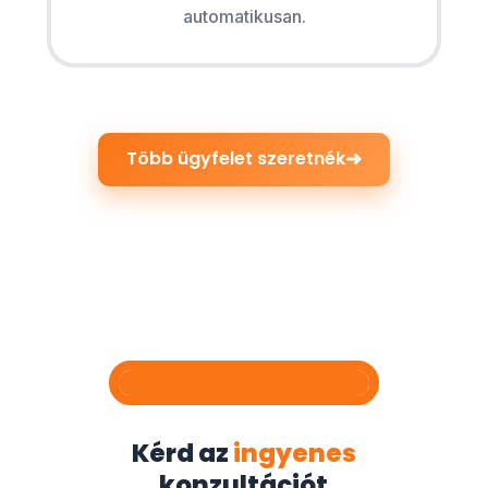
automatikusan.
➜
Több ügyfelet szeretnék
Kérd az
ingyenes
konzultációt