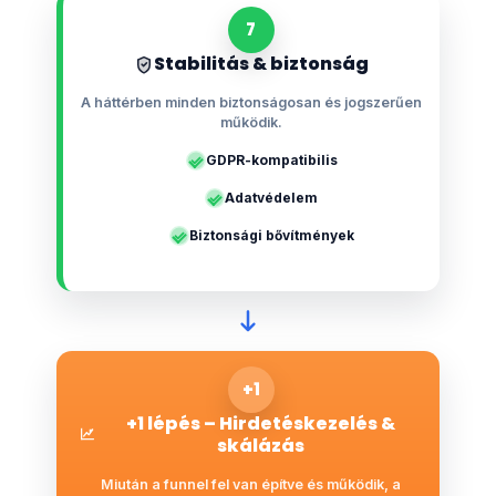
7
Stabilitás & biztonság
A háttérben minden biztonságosan és jogszerűen
működik.
GDPR-kompatibilis
Adatvédelem
Biztonsági bővítmények
+1
+1 lépés – Hirdetéskezelés &
skálázás
Miután a funnel fel van építve és működik, a