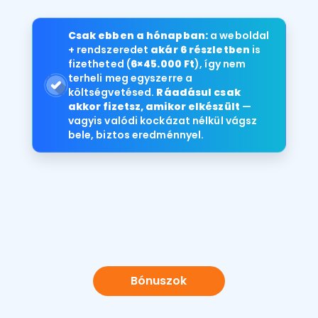
Csak ebben a hónapban:
a weboldal
+ rendszeredet
akár 6 részletben
is
fizetheted (
6×45.000 Ft
), így nem
terheli meg egyszerre a
költségvetésed.
Ráadásul csak
akkor fizetsz, amikor elkészült
—
vagyis valódi kockázat nélkül vágsz
bele, biztos eredménnyel.
Bónuszok