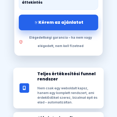
áttekintés
Kérem az ajánlatot
Elégedettségi garancia – ha nem vagy
elégedett, nem kell fizetned
Teljes értékesítési funnel
rendszer
Nem csak egy weboldalt kapsz,
hanem egy komplett rendszert, ami
érdeklődőket szerez, bizalmat épít és
elad – automatizáltan.