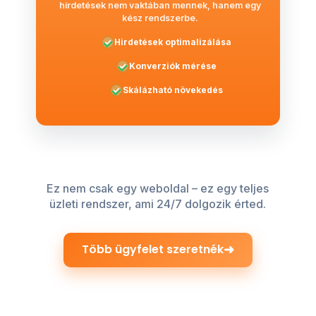
hirdetések nem vaktában mennek, hanem egy
kész rendszerbe.
Hirdetések optimalizálása
Konverziók mérése
Skálázható növekedés
Ez nem csak egy weboldal – ez egy teljes
üzleti rendszer, ami 24/7 dolgozik érted.
➜
Több ügyfelet szeretnék