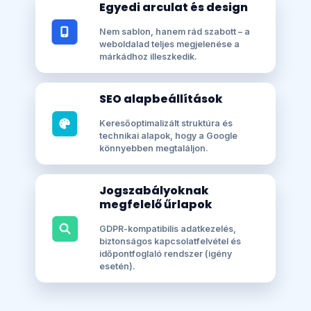
Egyedi arculat és design
Nem sablon, hanem rád szabott – a
weboldalad teljes megjelenése a
márkádhoz illeszkedik.
SEO alapbeállítások
Keresőoptimalizált struktúra és
technikai alapok, hogy a Google
könnyebben megtaláljon.
Jogszabályoknak
megfelelő űrlapok
GDPR-kompatibilis adatkezelés,
biztonságos kapcsolatfelvétel és
időpontfoglaló rendszer (igény
esetén).