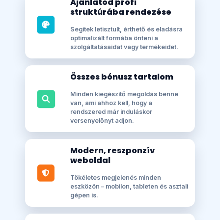
Ajánlatod profi
struktúrába rendezése
Segítek letisztult, érthető és eladásra
optimalizált formába önteni a
szolgáltatásaidat vagy termékeidet.
Összes bónusz tartalom
Minden kiegészítő megoldás benne
van, ami ahhoz kell, hogy a
rendszered már induláskor
versenyelőnyt adjon.
Modern, reszponzív
weboldal
Tökéletes megjelenés minden
eszközön – mobilon, tableten és asztali
gépen is.