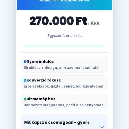
Minden, amire szükséged van
270.000 Ft
+ ÁFA
Egyszeri beruházás
Gyors indulás
Struktúra + design, ami azonnal eladható.
Konverzió fókusz
Erős szekciók, tiszta üzenet, logikus útvonal.
Bizalomépítés
Rendezett megjelenés, profi első benyomás.
Mit kapsz a csomagban – gyors