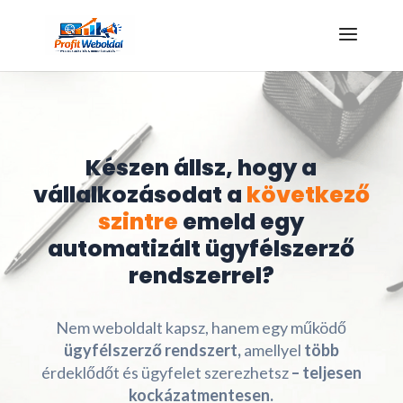
Kattints az ajándékért!
Készen állsz, hogy a
vállalkozásodat a
következő
szintre
emeld egy
automatizált ügyfélszerző
rendszerrel?
Nem weboldalt kapsz, hanem egy működő
ügyfélszerző rendszert,
amellyel
több
érdeklődőt és ügyfelet szerezhetsz
– teljesen
kockázatmentesen.