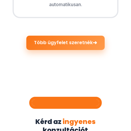
automatikusan.
➜
Több ügyfelet szeretnék
Kérd az
ingyenes
konzultációt