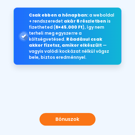
Csak ebben a hónapban:
a weboldal
+ rendszeredet
akár 6 részletben
is
fizetheted (
6×45.000 Ft
), így nem
terheli meg egyszerre a
költségvetésed.
Ráadásul csak
akkor fizetsz, amikor elkészült
—
vagyis valódi kockázat nélkül vágsz
bele, biztos eredménnyel.
Bónuszok