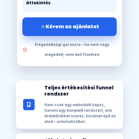
áttekintés
Kérem az ajánlatot
Elégedettségi garancia – ha nem vagy
elégedett, nem kell fizetned
Teljes értékesítési funnel
rendszer
Nem csak egy weboldalt kapsz,
hanem egy komplett rendszert, ami
érdeklődőket szerez, bizalmat épít és
elad – automatizáltan.