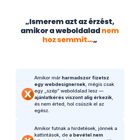
„Ismerem azt az érzést,
amikor a weboldalad
nem
hoz semmit…
„
Amikor már
harmadszor fizetsz
egy webdesignernek
, mégis csak
egy „szép” weboldalad lesz —
ajánlatkérés viszont alig érkezik
,
és nem érted, hol csúszik el az
egész.
Amikor futnak a hirdetések, jönnek a
kattintások, de
a bevétel nem