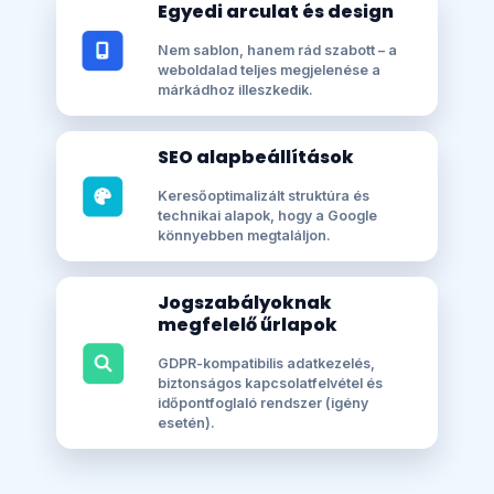
Egyedi arculat és design
Nem sablon, hanem rád szabott – a
weboldalad teljes megjelenése a
márkádhoz illeszkedik.
SEO alapbeállítások
Keresőoptimalizált struktúra és
technikai alapok, hogy a Google
könnyebben megtaláljon.
Jogszabályoknak
megfelelő űrlapok
GDPR-kompatibilis adatkezelés,
biztonságos kapcsolatfelvétel és
időpontfoglaló rendszer (igény
esetén).