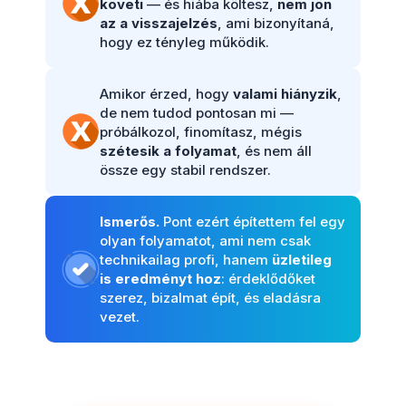
követi
— és hiába költesz,
nem jön
az a visszajelzés
, ami bizonyítaná,
hogy ez tényleg működik.
Amikor érzed, hogy
valami hiányzik
,
de nem tudod pontosan mi —
próbálkozol, finomítasz, mégis
szétesik a folyamat
, és nem áll
össze egy stabil rendszer.
Ismerős.
Pont ezért építettem fel egy
olyan folyamatot, ami nem csak
technikailag profi, hanem
üzletileg
is eredményt hoz
: érdeklődőket
szerez, bizalmat épít, és eladásra
vezet.