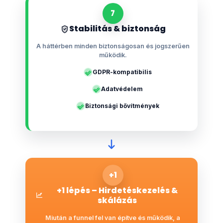
7
Stabilitás & biztonság
A háttérben minden biztonságosan és jogszerűen
működik.
GDPR-kompatibilis
Adatvédelem
Biztonsági bővítmények
+1
+1 lépés – Hirdetéskezelés &
skálázás
Miután a funnel fel van építve és működik, a