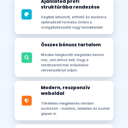
Ajánlatod profi
struktúrába rendezése
Segítek letisztult, érthető és eladásra
optimalizált formába önteni a
szolgáltatásaidat vagy termékeidet.
Összes bónusz tartalom
Minden kiegészítő megoldás benne
van, ami ahhoz kell, hogy a
rendszered már induláskor
versenyelőnyt adjon.
Modern, reszponzív
weboldal
Tökéletes megjelenés minden
eszközön – mobilon, tableten és asztali
gépen is.