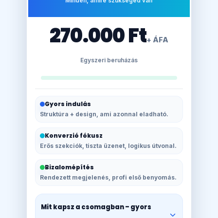
Minden, amire szükséged van
270.000 Ft
+ ÁFA
Egyszeri beruházás
Gyors indulás
Struktúra + design, ami azonnal eladható.
Konverzió fókusz
Erős szekciók, tiszta üzenet, logikus útvonal.
Bizalomépítés
Rendezett megjelenés, profi első benyomás.
Mit kapsz a csomagban – gyors