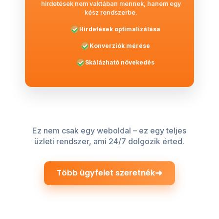
hirdetések nem vaktában mennek, hanem egy
kész rendszerbe.
Hirdetések optimalizálása
Konverziók mérése
Skálázható növekedés
Ez nem csak egy weboldal – ez egy teljes
üzleti rendszer, ami 24/7 dolgozik érted.
➜
Több ügyfelet szeretnék