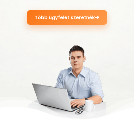
➜
Több ügyfelet szeretnék