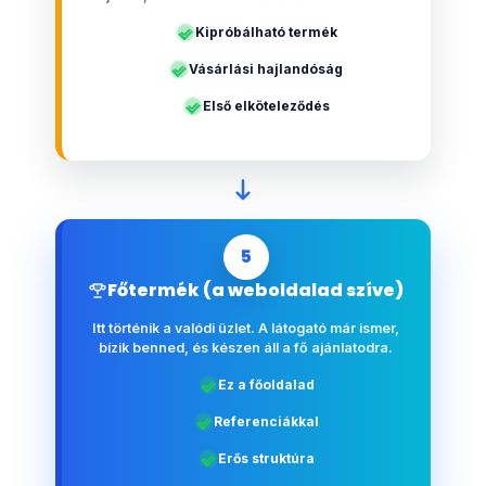
Kipróbálható termék
Vásárlási hajlandóság
Első elköteleződés
5
Főtermék (a weboldalad szíve)
Itt történik a valódi üzlet. A látogató már ismer,
bízik benned, és készen áll a fő ajánlatodra.
Ez a főoldalad
Referenciákkal
Erős struktúra