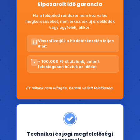
Elpazarolt idő garancia
Ha a felépített rendszer nem hoz valós
megkereséseket, nem érkeznek új érdeklődők
vagy ügyfelek, akkor:
Visszafizetjük a hirdetéskezelés teljes
díját
+ 100.000 Ft-ot utalunk, amiért
feleslegesen húztuk az idődet
Ez nálunk nem kifogás, hanem vállalt felelősség.
Technikai és jogi megfelelőségi