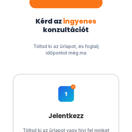
Kérd az
ingyenes
konzultációt
Töltsd ki az űrlapot, és foglalj
időpontot még ma
Jelentkezz
Töltsd ki az űrlapot vagy hívj fel minket