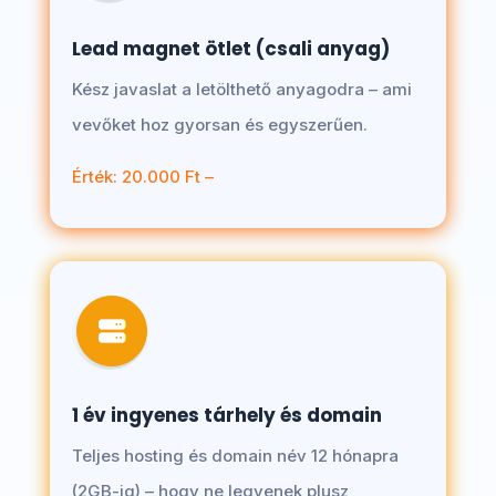
Lead magnet ötlet (csali anyag)
Kész javaslat a letölthető anyagodra – ami
vevőket hoz gyorsan és egyszerűen.
Érték: 20.000 Ft –
1 év ingyenes tárhely és domain
Teljes hosting és domain név 12 hónapra
(2GB-ig) – hogy ne legyenek plusz