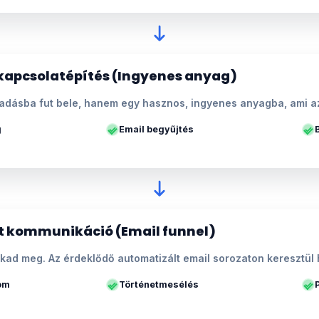
kapcsolatépítés (Ingyenes anyag)
adásba fut bele, hanem egy hasznos, ingyenes anyagba, ami az
g
Email begyűjtés
t kommunikáció (Email funnel)
kad meg. Az érdeklődő automatizált email sorozaton keresztül 
lom
Történetmesélés