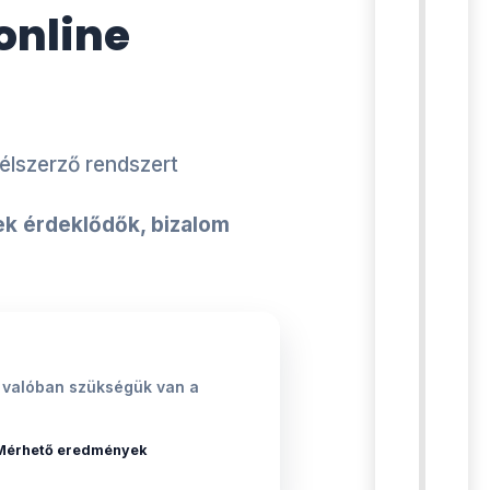
online
élszerző rendszert
k érdeklődők, bizalom
nek valóban szükségük van a
Mérhető eredmények