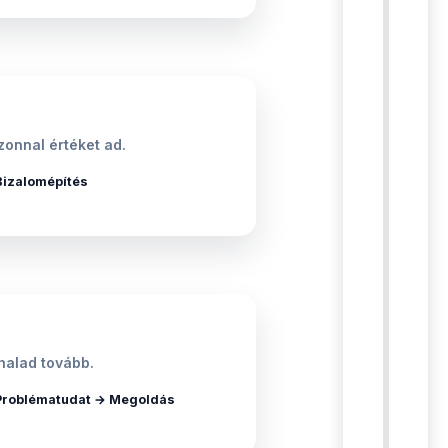
onnal értéket ad.
Bizalomépítés
halad tovább.
Problématudat → Megoldás