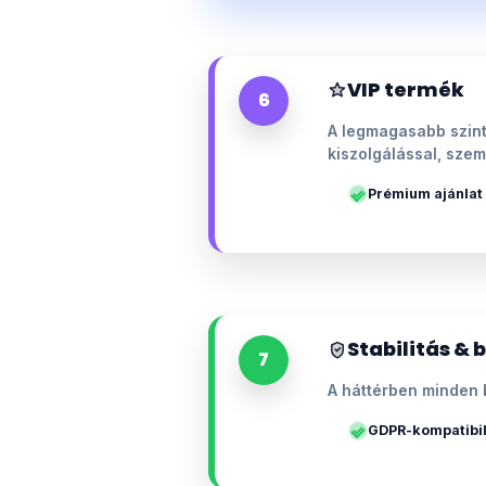
VIP termék
6
A legmagasabb szint
kiszolgálással, szem
Prémium ajánlat
Stabilitás & 
7
A háttérben minden 
GDPR-kompatibil