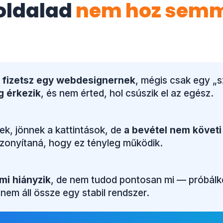
oldalad
nem hoz sem
 fizetsz egy webdesignernek
, mégis csak egy „
g érkezik
, és nem érted, hol csúszik el az egész.
ek, jönnek a kattintások, de
a bevétel nem követi
bizonyítaná, hogy ez tényleg működik.
mi hiányzik
, de nem tudod pontosan mi — próbálko
 nem áll össze egy stabil rendszer.