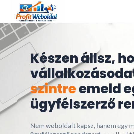
Készen állsz, h
vállalkozásoda
szintre
emeld e
ügyfélszerző re
Nem weboldalt kapsz, hanem egy 