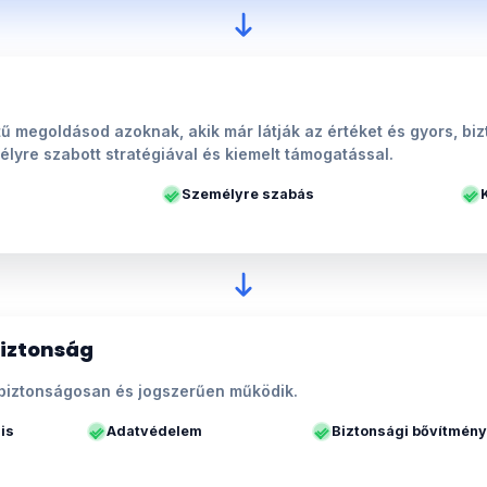
ű megoldásod azoknak, akik már látják az értéket és gyors, b
élyre szabott stratégiával és kiemelt támogatással.
Személyre szabás
biztonság
biztonságosan és jogszerűen működik.
is
Adatvédelem
Biztonsági bővítmén