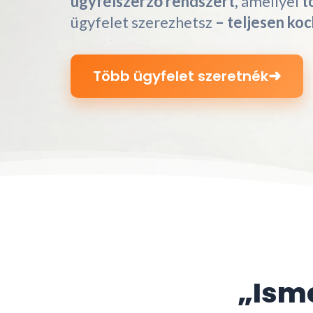
ügyfélszerző rendszert,
amellyel
t
ügyfelet szerezhetsz
– teljesen ko
➜
Több ügyfelet szeretnék
„Isme