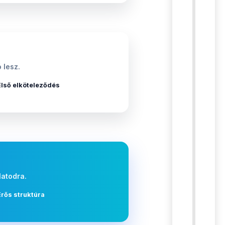
 lesz.
Első elköteleződés
latodra.
Erős struktúra