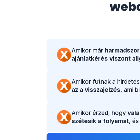
web
Amikor már
harmadszor
ajánlatkérés viszont ali
Amikor futnak a hirdetés
az a visszajelzés
, ami 
Amikor érzed, hogy
vala
szétesik a folyamat
, és