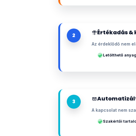
Értékadás & 
2
Az érdeklődő nem el
Letölthető anya
Automatizál
3
A kapcsolat nem sza
Szakértői tarta