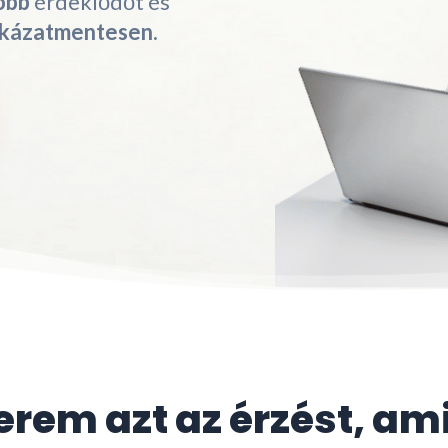
öbb
érdeklődőt és
ckázatmentesen.
rem azt az érzést, am