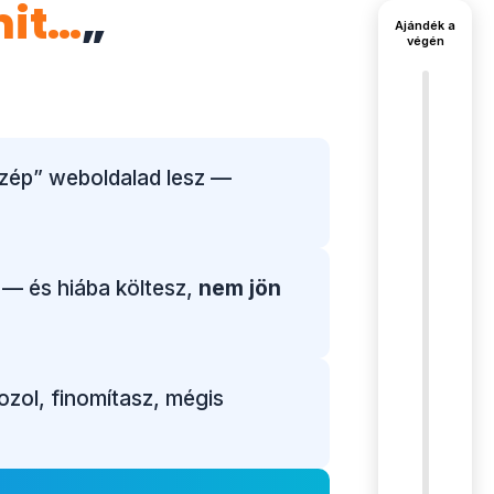
mit…
„
Ajándék a
végén
szép” weboldalad lesz —
— és hiába költesz,
nem jön
zol, finomítasz, mégis