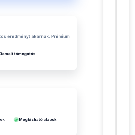
iztos eredményt akarnak. Prémium
Kiemelt támogatás
yek
Megbízható alapok