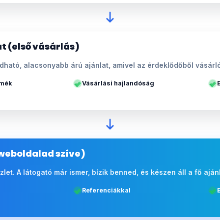
t (első vásárlás)
ható, alacsonyabb árú ajánlat, amivel az érdeklődőből vásárló
rmék
Vásárlási hajlandóság
weboldalad szíve)
 üzlet. A látogató már ismer, bízik benned, és készen áll a fő aján
Referenciákkal