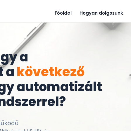
Főoldal
Hogyan dolgozunk
ogy a
t a
következő
gy automatizált
ndszerrel?
működő