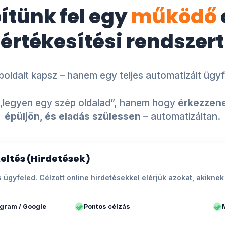
pítünk fel egy
működő
értékesítési rendszert
ldalt kapsz – hanem egy teljes automatizált ügyf
„legyen egy szép oldalad”, hanem hogy
érkezzene
épüljön, és eladás szülessen
– automatizáltan.
eltés (Hirdetések)
ális ügyfeled. Célzott online hirdetésekkel elérjük azokat, akik
agram / Google
Pontos célzás