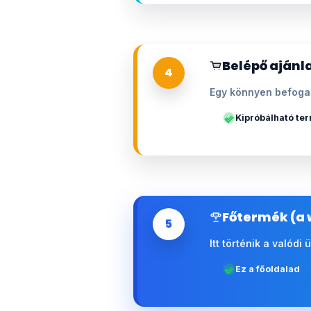
Belépő ajánla
4
Egy könnyen befogad
Kipróbálható te
Főtermék (a 
5
Itt történik a valódi
Ez a főoldalad