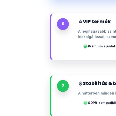
VIP termék
6
A legmagasabb szint
kiszolgálással, szem
Prémium ajánlat
Stabilitás & 
7
A háttérben minden 
GDPR-kompatibil