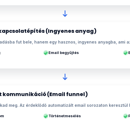
kapcsolatépítés (Ingyenes anyag)
adásba fut bele, hanem egy hasznos, ingyenes anyagba, ami az
g
Email begyűjtés
t kommunikáció (Email funnel)
kad meg. Az érdeklődő automatizált email sorozaton keresztül 
lom
Történetmesélés