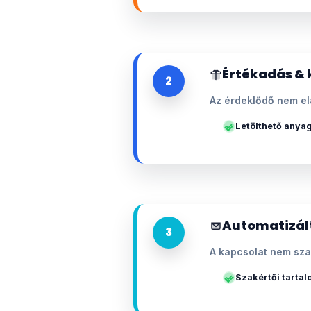
Értékadás & 
2
Az érdeklődő nem el
Letölthető anya
Automatizál
3
A kapcsolat nem sza
Szakértői tarta