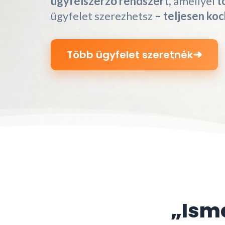
ügyfélszerző rendszert,
amellyel
t
ügyfelet szerezhetsz
– teljesen ko
➜
Több ügyfelet szeretnék
„Isme