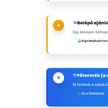
Belépő ajánla
4
Egy könnyen befogad
Kipróbálható te
Főtermék (a 
5
Itt történik a valódi
Ez a főoldalad