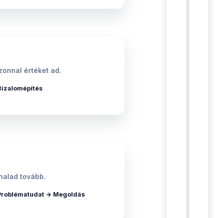
onnal értéket ad.
Bizalomépítés
halad tovább.
Problématudat → Megoldás