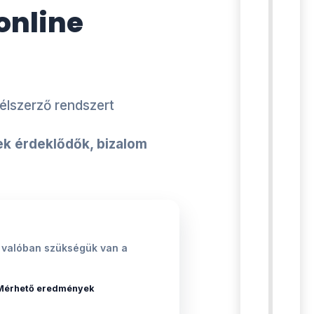
online
élszerző rendszert
k érdeklődők, bizalom
nek valóban szükségük van a
Mérhető eredmények