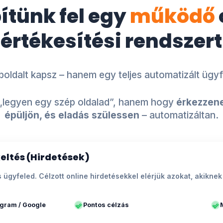
pítünk fel egy
működő
értékesítési rendszert
ldalt kapsz – hanem egy teljes automatizált ügyf
„legyen egy szép oldalad”, hanem hogy
érkezzene
épüljön, és eladás szülessen
– automatizáltan.
eltés (Hirdetések)
ális ügyfeled. Célzott online hirdetésekkel elérjük azokat, akik
agram / Google
Pontos célzás