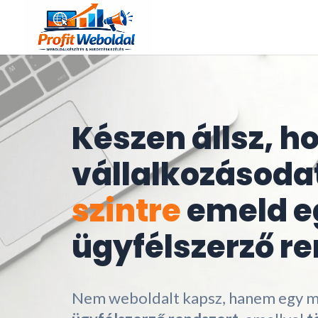
Készen állsz, h
vállalkozásoda
szintre
emeld e
ügyfélszerző re
Nem weboldalt kapsz, hanem egy 