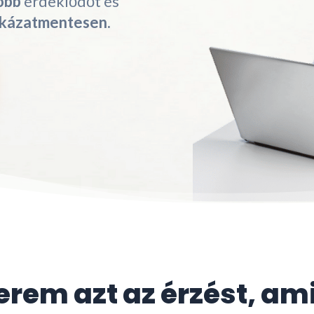
öbb
érdeklődőt és
ckázatmentesen.
rem azt az érzést, am