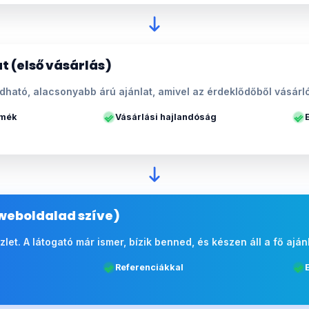
t (első vásárlás)
ható, alacsonyabb árú ajánlat, amivel az érdeklődőből vásárló
rmék
Vásárlási hajlandóság
weboldalad szíve)
 üzlet. A látogató már ismer, bízik benned, és készen áll a fő aján
Referenciákkal