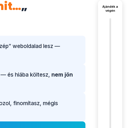
mit…
„
Ajándék a
végén
szép” weboldalad lesz —
— és hiába költesz,
nem jön
zol, finomítasz, mégis