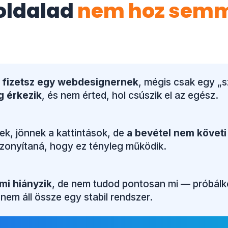
oldalad
nem hoz sem
 fizetsz egy webdesignernek
, mégis csak egy „
g érkezik
, és nem érted, hol csúszik el az egész.
ek, jönnek a kattintások, de
a bevétel nem követi
bizonyítaná, hogy ez tényleg működik.
mi hiányzik
, de nem tudod pontosan mi — próbálko
 nem áll össze egy stabil rendszer.