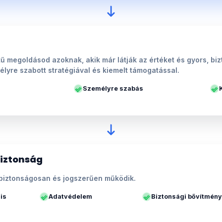
ű megoldásod azoknak, akik már látják az értéket és gyors, b
élyre szabott stratégiával és kiemelt támogatással.
Személyre szabás
biztonság
biztonságosan és jogszerűen működik.
is
Adatvédelem
Biztonsági bővítmén