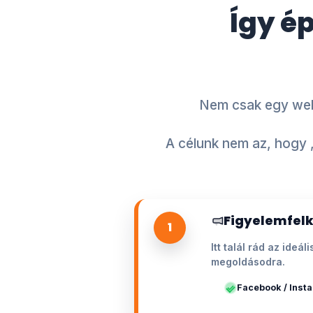
Így é
Nem csak egy webo
A célunk nem az, hogy 
Figyelemfelk
1
Itt talál rád az ide
megoldásodra.
Facebook / Inst