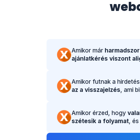
web
Amikor már
harmadszor
ajánlatkérés viszont ali
Amikor futnak a hirdetés
az a visszajelzés
, ami 
Amikor érzed, hogy
vala
szétesik a folyamat
, és