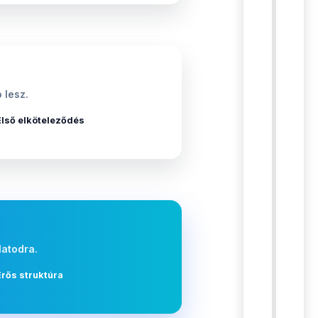
 lesz.
Első elköteleződés
latodra.
Erős struktúra