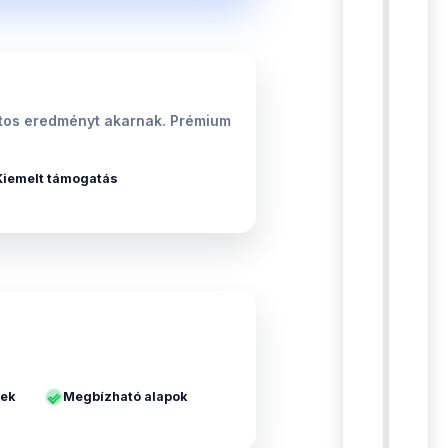
iztos eredményt akarnak. Prémium
Kiemelt támogatás
yek
Megbízható alapok