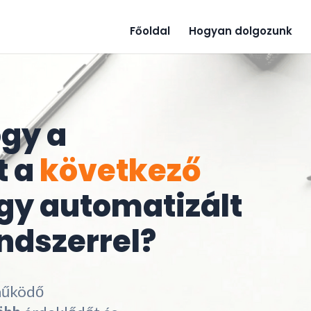
Főoldal
Hogyan dolgozunk
ogy a
t a
következő
gy automatizált
ndszerrel?
működő