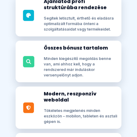
Ajánlatod profi
struktúrába rendezése
Segítek letisztult, érthető és eladásra
optimalizált formába önteni a
szolgáltatásaidat vagy termékeidet.
Összes bónusz tartalom
Minden kiegészítő megoldás benne
van, ami ahhoz kell, hogy a
rendszered már induláskor
versenyelőnyt adjon.
Modern, reszponzív
weboldal
Tökéletes megjelenés minden
eszközön – mobilon, tableten és asztali
gépen is.