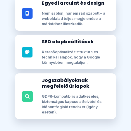
Egyedi arculat és design
Nem sablon, hanem rád szabott – a
weboldalad teljes megjelenése a
márkádhoz illeszkedik.
SEO alapbeállítások
Keresőoptimalizált struktúra és
technikai alapok, hogy a Google
könnyebben megtaláljon.
Jogszabályoknak
megfelelő űrlapok
GDPR-kompatibilis adatkezelés,
biztonságos kapcsolatfelvétel és
időpontfoglaló rendszer (igény
esetén).