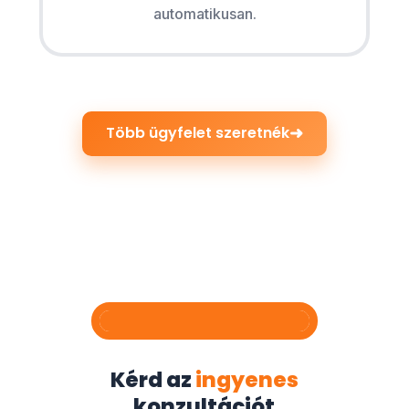
automatikusan.
➜
Több ügyfelet szeretnék
Kérd az
ingyenes
konzultációt