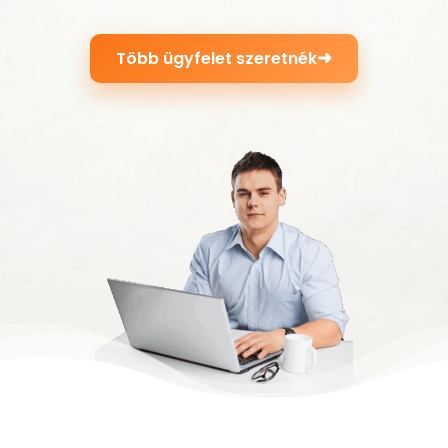
➜
Több ügyfelet szeretnék