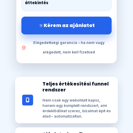
áttekintés
Kérem az ajánlatot
Elégedettségi garancia – ha nem vagy
elégedett, nem kell fizetned
Teljes értékesítési funnel
rendszer
Nem csak egy weboldalt kapsz,
hanem egy komplett rendszert, ami
érdeklődőket szerez, bizalmat épít és
elad – automatizáltan.