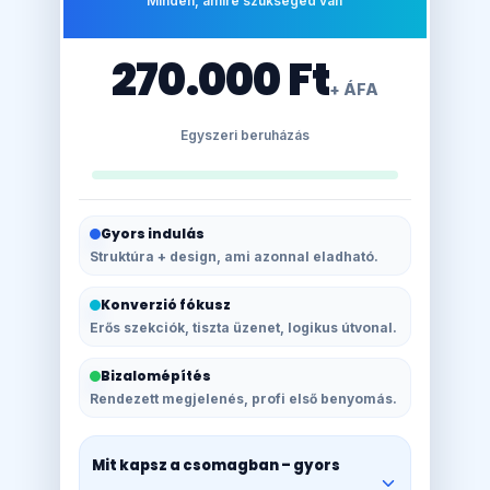
Minden, amire szükséged van
270.000 Ft
+ ÁFA
Egyszeri beruházás
Gyors indulás
Struktúra + design, ami azonnal eladható.
Konverzió fókusz
Erős szekciók, tiszta üzenet, logikus útvonal.
Bizalomépítés
Rendezett megjelenés, profi első benyomás.
Mit kapsz a csomagban – gyors