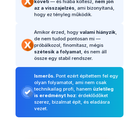
követi
— és hiába költesz,
nem jön
az a visszajelzés
, ami bizonyítaná,
hogy ez tényleg működik.
Amikor érzed, hogy
valami hiányzik
,
de nem tudod pontosan mi —
próbálkozol, finomítasz, mégis
szétesik a folyamat
, és nem áll
össze egy stabil rendszer.
Ismerős.
Pont ezért építettem fel egy
olyan folyamatot, ami nem csak
technikailag profi, hanem
üzletileg
is eredményt hoz
: érdeklődőket
szerez, bizalmat épít, és eladásra
vezet.