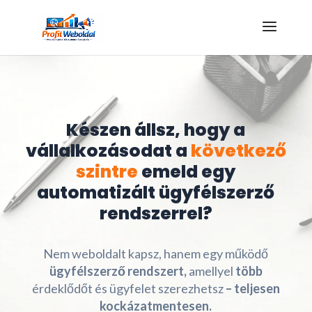
Kattints az ajándékért!
Készen állsz, hogy a
vállalkozásodat a
következő
szintre
emeld egy
automatizált ügyfélszerző
rendszerrel?
Nem weboldalt kapsz, hanem egy működő
ügyfélszerző rendszert,
amellyel
több
érdeklődőt és ügyfelet szerezhetsz
– teljesen
kockázatmentesen.