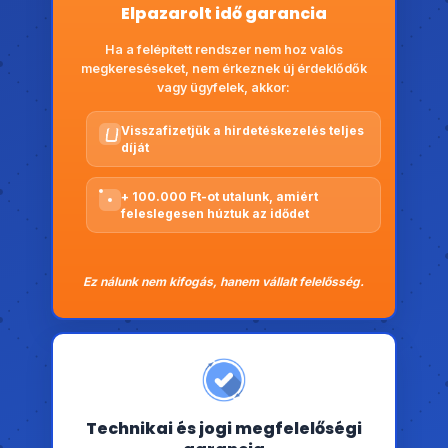
Elpazarolt idő garancia
Ha a felépített rendszer nem hoz valós
megkereséseket, nem érkeznek új érdeklődők
vagy ügyfelek, akkor:
Visszafizetjük a hirdetéskezelés teljes
díját
+ 100.000 Ft-ot utalunk, amiért
feleslegesen húztuk az idődet
Ez nálunk nem kifogás, hanem vállalt felelősség.
Technikai és jogi megfelelőségi