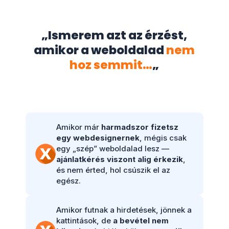
„Ismerem azt az érzést,
amikor a weboldalad
nem
hoz semmit…
„
Amikor már
harmadszor fizetsz
egy webdesignernek
, mégis csak
egy „szép” weboldalad lesz —
ajánlatkérés viszont alig érkezik
,
és nem érted, hol csúszik el az
egész.
Amikor futnak a hirdetések, jönnek a
kattintások, de
a bevétel nem