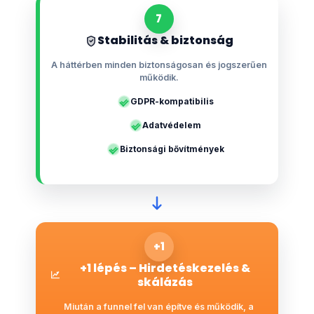
7
Stabilitás & biztonság
A háttérben minden biztonságosan és jogszerűen
működik.
GDPR-kompatibilis
Adatvédelem
Biztonsági bővítmények
+1
+1 lépés – Hirdetéskezelés &
skálázás
Miután a funnel fel van építve és működik, a