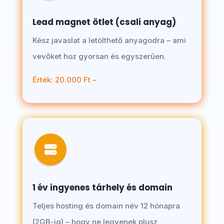
Lead magnet ötlet (csali anyag)
Kész javaslat a letölthető anyagodra – ami
vevőket hoz gyorsan és egyszerűen.
Érték: 20.000 Ft –
1 év ingyenes tárhely és domain
Teljes hosting és domain név 12 hónapra
(2GB-ig) – hogy ne legyenek plusz