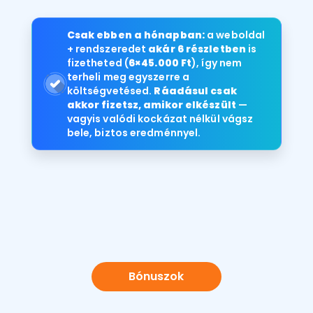
Csak ebben a hónapban:
a weboldal
+ rendszeredet
akár 6 részletben
is
fizetheted (
6×45.000 Ft
), így nem
terheli meg egyszerre a
költségvetésed.
Ráadásul csak
akkor fizetsz, amikor elkészült
—
vagyis valódi kockázat nélkül vágsz
bele, biztos eredménnyel.
Bónuszok