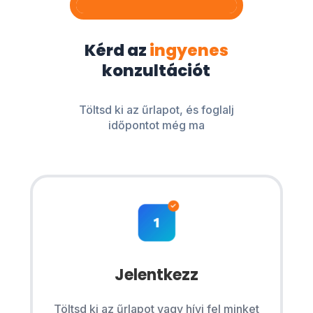
Kérd az
ingyenes
konzultációt
Töltsd ki az űrlapot, és foglalj
időpontot még ma
Jelentkezz
Töltsd ki az űrlapot vagy hívj fel minket