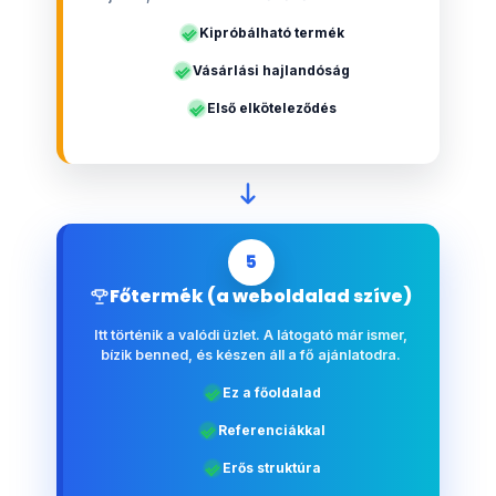
Kipróbálható termék
Vásárlási hajlandóság
Első elköteleződés
5
Főtermék (a weboldalad szíve)
Itt történik a valódi üzlet. A látogató már ismer,
bízik benned, és készen áll a fő ajánlatodra.
Ez a főoldalad
Referenciákkal
Erős struktúra