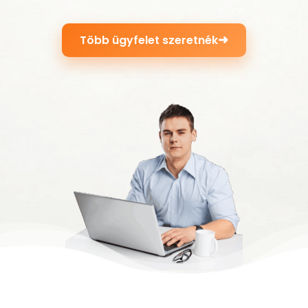
➜
Több ügyfelet szeretnék