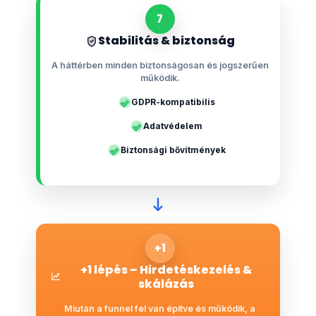
7
Stabilitás & biztonság
A háttérben minden biztonságosan és jogszerűen
működik.
GDPR-kompatibilis
Adatvédelem
Biztonsági bővítmények
+1
+1 lépés – Hirdetéskezelés &
skálázás
Miután a funnel fel van építve és működik, a