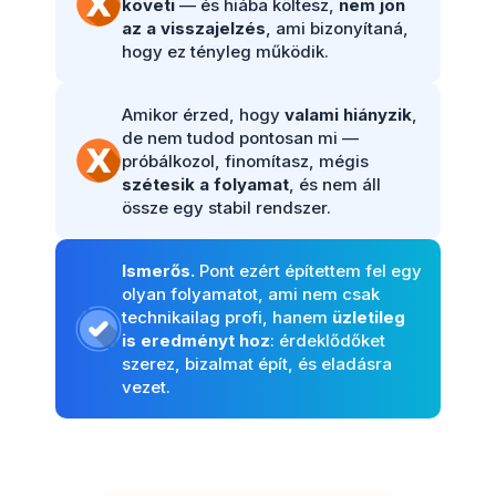
követi
— és hiába költesz,
nem jön
az a visszajelzés
, ami bizonyítaná,
hogy ez tényleg működik.
Amikor érzed, hogy
valami hiányzik
,
de nem tudod pontosan mi —
próbálkozol, finomítasz, mégis
szétesik a folyamat
, és nem áll
össze egy stabil rendszer.
Ismerős.
Pont ezért építettem fel egy
olyan folyamatot, ami nem csak
technikailag profi, hanem
üzletileg
is eredményt hoz
: érdeklődőket
szerez, bizalmat épít, és eladásra
vezet.