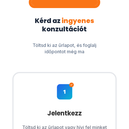
Kérd az
ingyenes
konzultációt
Töltsd ki az űrlapot, és foglalj
időpontot még ma
Jelentkezz
Töltsd ki az űrlapot vagy hívj fel minket