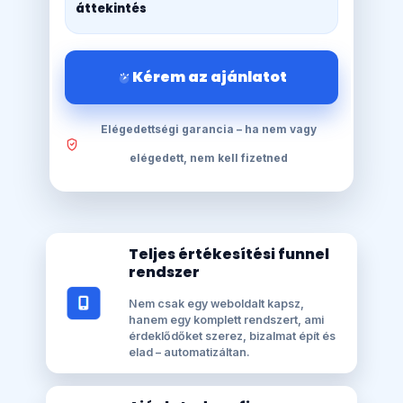
áttekintés
Kérem az ajánlatot
Elégedettségi garancia – ha nem vagy
elégedett, nem kell fizetned
Teljes értékesítési funnel
rendszer
Nem csak egy weboldalt kapsz,
hanem egy komplett rendszert, ami
érdeklődőket szerez, bizalmat épít és
elad – automatizáltan.