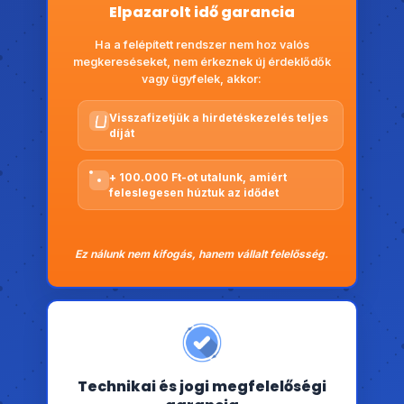
Elpazarolt idő garancia
Ha a felépített rendszer nem hoz valós
megkereséseket, nem érkeznek új érdeklődők
vagy ügyfelek, akkor:
Visszafizetjük a hirdetéskezelés teljes
díját
+ 100.000 Ft-ot utalunk, amiért
feleslegesen húztuk az idődet
Ez nálunk nem kifogás, hanem vállalt felelősség.
Technikai és jogi megfelelőségi