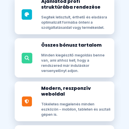
Ajánlatod profi
struktúrába rendezése
Segítek letisztult, érthető és eladásra
optimalizált formába önteni a
szolgáltatásaidat vagy termékeidet.
Összes bónusz tartalom
Minden kiegészítő megoldás benne
van, ami ahhoz kell, hogy a
rendszered már induláskor
versenyelőnyt adjon.
Modern, reszponzív
weboldal
Tökéletes megjelenés minden
eszközön – mobilon, tableten és asztali
gépen is.