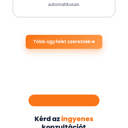
automatikusan.
➜
Több ügyfelet szeretnék
Kérd az
ingyenes
konzultációt