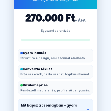
Minden, amire szükséged van
270.000 Ft
+ ÁFA
Egyszeri beruházás
Gyors indulás
Struktúra + design, ami azonnal eladható.
Konverzió fókusz
Erős szekciók, tiszta üzenet, logikus útvonal.
Bizalomépítés
Rendezett megjelenés, profi első benyomás.
Mit kapsz a csomagban – gyors