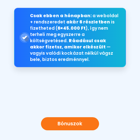
Csak ebben a hónapban:
a weboldal
+ rendszeredet
akár 6 részletben
is
fizetheted (
6×45.000 Ft
), így nem
terheli meg egyszerre a
költségvetésed.
Ráadásul csak
akkor fizetsz, amikor elkészült
—
vagyis valódi kockázat nélkül vágsz
bele, biztos eredménnyel.
Bónuszok