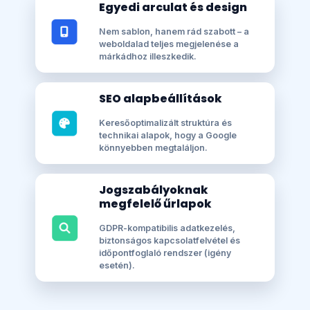
Egyedi arculat és design
Nem sablon, hanem rád szabott – a
weboldalad teljes megjelenése a
márkádhoz illeszkedik.
SEO alapbeállítások
Keresőoptimalizált struktúra és
technikai alapok, hogy a Google
könnyebben megtaláljon.
Jogszabályoknak
megfelelő űrlapok
GDPR-kompatibilis adatkezelés,
biztonságos kapcsolatfelvétel és
időpontfoglaló rendszer (igény
esetén).