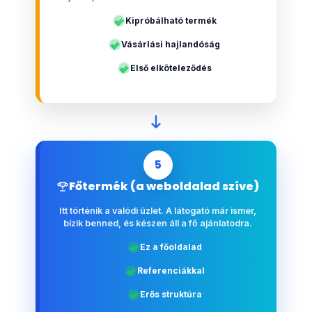
Kipróbálható termék
Vásárlási hajlandóság
Első elköteleződés
5
Főtermék (a weboldalad szíve)
Itt történik a valódi üzlet. A látogató már ismer,
bízik benned, és készen áll a fő ajánlatodra.
Ez a főoldalad
Referenciákkal
Erős struktúra