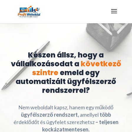
Kattints az ajándékért!
Készen állsz, hogy a
vállalkozásodat a
következő
szintre
emeld egy
automatizált ügyfélszerző
rendszerrel?
Nem weboldalt kapsz, hanem egy működő
ügyfélszerző rendszert,
amellyel
több
érdeklődőt és ügyfelet szerezhetsz
– teljesen
kockázatmentesen.