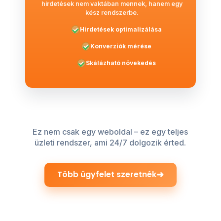
hirdetések nem vaktában mennek, hanem egy
kész rendszerbe.
Hirdetések optimalizálása
Konverziók mérése
Skálázható növekedés
Ez nem csak egy weboldal – ez egy teljes
üzleti rendszer, ami 24/7 dolgozik érted.
➜
Több ügyfelet szeretnék