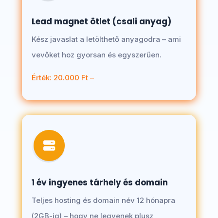
Lead magnet ötlet (csali anyag)
Kész javaslat a letölthető anyagodra – ami
vevőket hoz gyorsan és egyszerűen.
Érték: 20.000 Ft –
1 év ingyenes tárhely és domain
Teljes hosting és domain név 12 hónapra
(2GB-ig) – hogy ne legyenek plusz