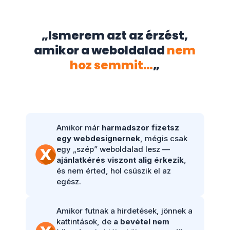
„Ismerem azt az érzést,
amikor a weboldalad
nem
hoz semmit…
„
Amikor már
harmadszor fizetsz
egy webdesignernek
, mégis csak
egy „szép” weboldalad lesz —
ajánlatkérés viszont alig érkezik
,
és nem érted, hol csúszik el az
egész.
Amikor futnak a hirdetések, jönnek a
kattintások, de
a bevétel nem