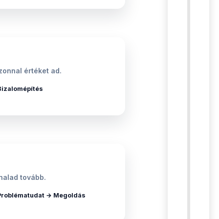
onnal értéket ad.
Bizalomépítés
halad tovább.
Problématudat → Megoldás