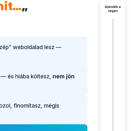
mit…
„
Ajándék a
végén
szép” weboldalad lesz —
— és hiába költesz,
nem jön
zol, finomítasz, mégis