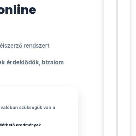
online
élszerző rendszert
k érdeklődők, bizalom
nek valóban szükségük van a
Mérhető eredmények