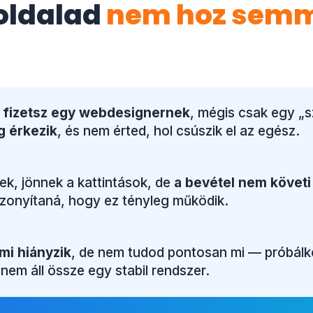
oldalad
nem hoz sem
 fizetsz egy webdesignernek
, mégis csak egy „
g érkezik
, és nem érted, hol csúszik el az egész.
ek, jönnek a kattintások, de
a bevétel nem követi
bizonyítaná, hogy ez tényleg működik.
mi hiányzik
, de nem tudod pontosan mi — próbálko
 nem áll össze egy stabil rendszer.