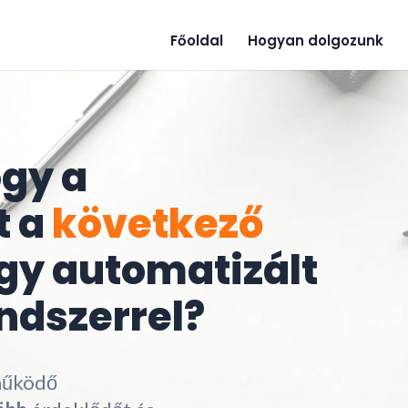
Főoldal
Hogyan dolgozunk
ogy a
t a
következő
gy automatizált
ndszerrel?
működő