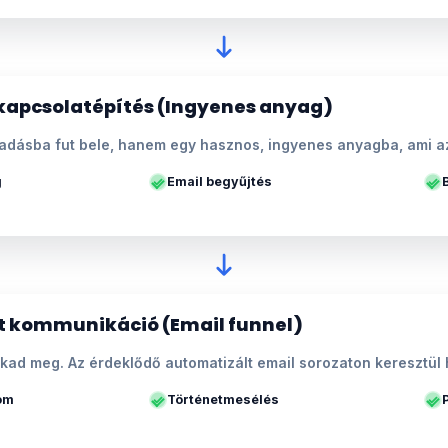
kapcsolatépítés (Ingyenes anyag)
adásba fut bele, hanem egy hasznos, ingyenes anyagba, ami az
g
Email begyűjtés
t kommunikáció (Email funnel)
kad meg. Az érdeklődő automatizált email sorozaton keresztül 
lom
Történetmesélés