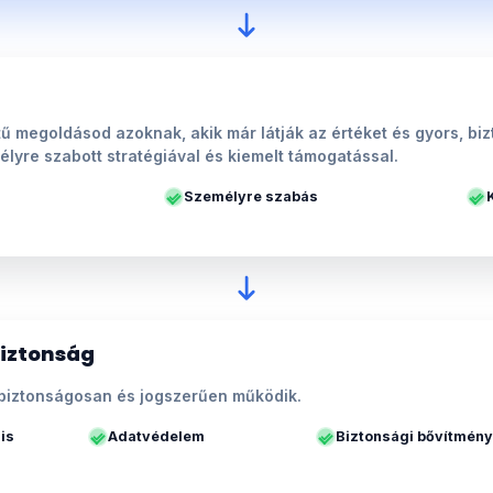
ű megoldásod azoknak, akik már látják az értéket és gyors, b
élyre szabott stratégiával és kiemelt támogatással.
Személyre szabás
biztonság
biztonságosan és jogszerűen működik.
is
Adatvédelem
Biztonsági bővítmén