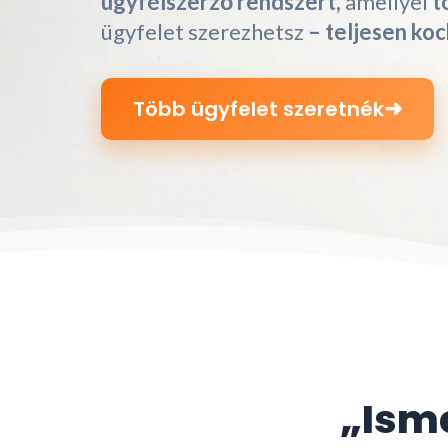
ügyfélszerző rendszert,
amellyel
t
ügyfelet szerezhetsz
– teljesen ko
➜
Több ügyfelet szeretnék
„Isme