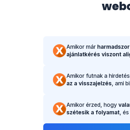
web
Amikor már
harmadszor
ajánlatkérés viszont ali
Amikor futnak a hirdetés
az a visszajelzés
, ami 
Amikor érzed, hogy
vala
szétesik a folyamat
, és