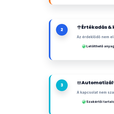
Értékadás & 
2
Az érdeklődő nem el
Letölthető anya
Automatizál
3
A kapcsolat nem sza
Szakértői tarta