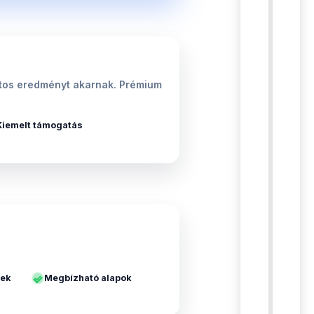
iztos eredményt akarnak. Prémium
Kiemelt támogatás
yek
Megbízható alapok