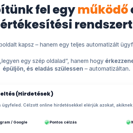
pítünk fel egy
működő
értékesítési rendszert
ldalt kapsz – hanem egy teljes automatizált ügyf
„legyen egy szép oldalad”, hanem hogy
érkezzene
épüljön, és eladás szülessen
– automatizáltan.
eltés (Hirdetések)
ális ügyfeled. Célzott online hirdetésekkel elérjük azokat, akik
agram / Google
Pontos célzás