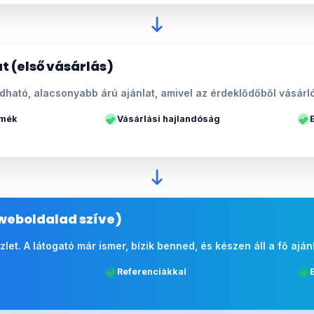
t (első vásárlás)
ható, alacsonyabb árú ajánlat, amivel az érdeklődőből vásárló
rmék
Vásárlási hajlandóság
weboldalad szíve)
 üzlet. A látogató már ismer, bízik benned, és készen áll a fő aján
Referenciákkal