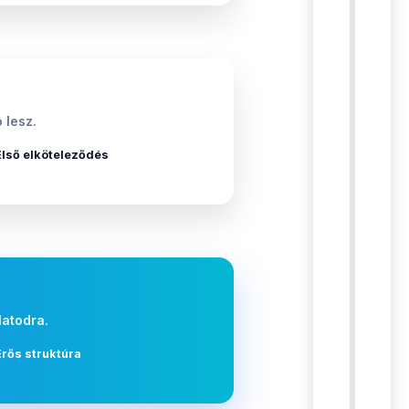
 lesz.
Első elköteleződés
latodra.
Erős struktúra