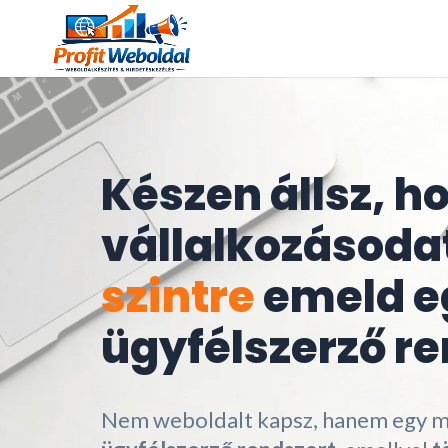
Készen állsz, h
vállalkozásoda
szintre
emeld e
ügyfélszerző re
Nem weboldalt kapsz, hanem egy 