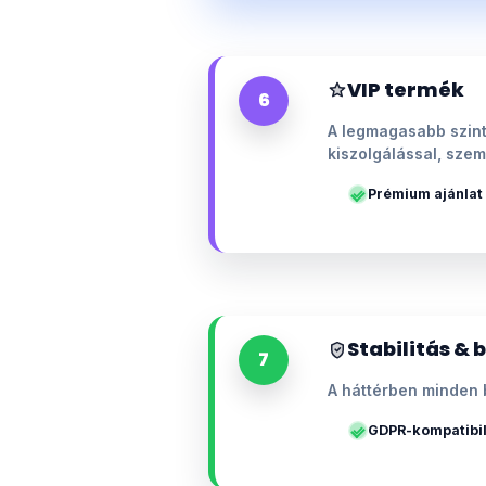
VIP termék
6
A legmagasabb szint
kiszolgálással, szem
Prémium ajánlat
Stabilitás & 
7
A háttérben minden 
GDPR-kompatibil