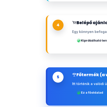
Belépő ajánla
4
Egy könnyen befogad
Kipróbálható te
Főtermék (a 
5
Itt történik a valódi
Ez a főoldalad