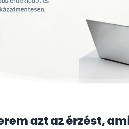
öbb
érdeklődőt és
ckázatmentesen.
rem azt az érzést, am