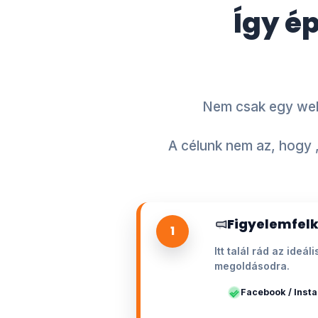
Így é
Nem csak egy webo
A célunk nem az, hogy 
Figyelemfelk
1
Itt talál rád az ide
megoldásodra.
Facebook / Inst